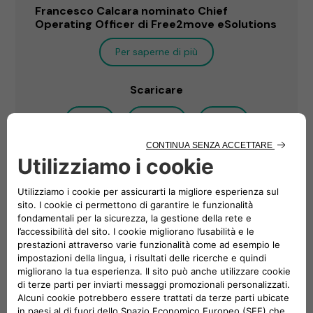
Francesco Calcara nominato Chief
Operating Officer di Free2move eSolutions
Per saperne di più
Scaricare
PDF
DOCX
IMG