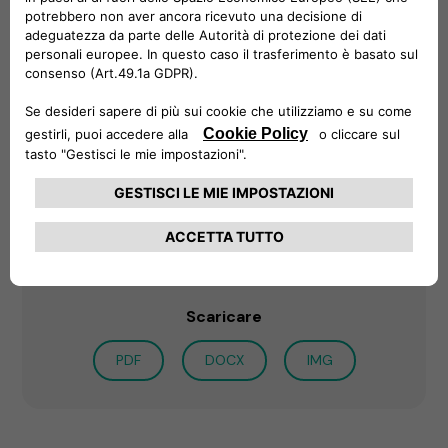
La eProWallbox di Free2move eSolutions è
partner e “recharger” ufficiale di Jeep
Avenger, Auto dell’Anno 2023
Per saperne di più
Scaricare
PDF
DOCX
IMG