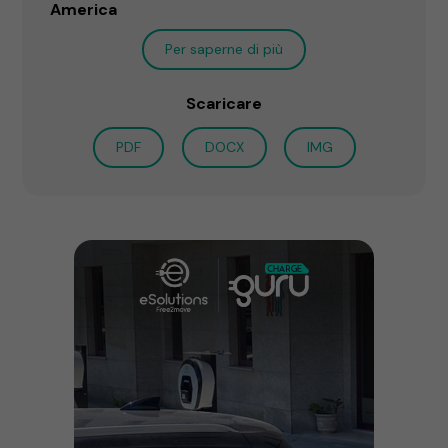
America
Per saperne di più
Scaricare
PDF
DOCX
IMG