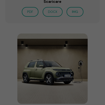
Scaricare
PDF
DOCX
IMG