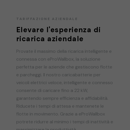
TARIFFAZIONE AZIENDALE
Elevare l'esperienza di
ricarica aziendale
Provate il massimo della ricarica intelligente e
connessa con eProWallbox, la soluzione
perfetta per le aziende che gestiscono flotte
e parcheggi. Il nostro caricabatterie per
veicoli elettrici veloce, intelligente e connesso
consente di caricare fino a 22 kW,
garantendo sempre efficienza e affidabilità.
Riducete i tempi di attesa e mantenete le
flotte in movimento. Grazie a eProWallbox
potrete ridurre al minimo i tempi di inattività e
massimizzare la produttività.