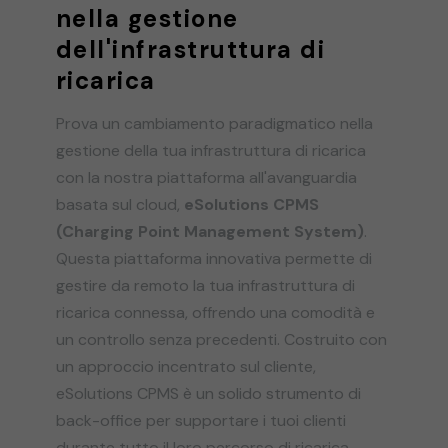
nella gestione
dell'infrastruttura di
ricarica
Prova un cambiamento paradigmatico nella
gestione della tua infrastruttura di ricarica
con la nostra piattaforma all'avanguardia
basata sul cloud,
eSolutions CPMS
(Charging Point Management System)
.
Questa piattaforma innovativa permette di
gestire da remoto la tua infrastruttura di
ricarica connessa, offrendo una comodità e
un controllo senza precedenti. Costruito con
un approccio incentrato sul cliente,
eSolutions CPMS è un solido strumento di
back-office per supportare i tuoi clienti
durante tutto il loro percorso di ricarica.