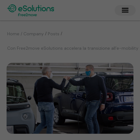
/
/
Home / Company
Posts
Con Free2move eSolutions accelera la transizione all’e-mobility