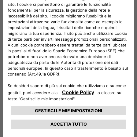
semplice e da remoto attraverso una piattaforma digitale.
La ePublic è perfetta per l’installazione all’aperto in ambienti
pubblici e semi-pubblici, mentre la eFleet – fornendo ricarica
rapida e servizi V2G ad automobili, bus e camion elettrici con
un unico prodotto – porta la flessibilità al massimo.
I prodotti eFast consentiranno la ricarica rapida – fino a 100
chilometri in meno di 30 minuti – coniugando innovazione
tecnologica e sostenibilità utilizzando second-life-battery
provenienti dal settore automobilistico: sono la soluzione
ideale per stazioni di servizio, hotel, edifici commerciali e
piccole flotte di veicoli elettrici.
E ancora ePost CityWay, la rivoluzionaria soluzione
brevettata di ricarica rapida che sfrutta le infrastrutture
esistenti di tram e filobus per offrire ricarica in contesti
urbani dove la trasformazione della rete e delle opere civili
sono impossibili. Fino ad arrivare ad abbonamenti mensili a
canone fisso per ricaricare i veicoli elettrici a casa e su
strada, con offerte calibrate alle abitudini di ricarica del
consumatore, e che permettono di utilizzare energia 100%