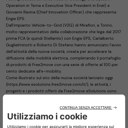
Operation in Terna e Executive Vice President in Enel) e
Giovanni Ravina (Chief Innovation Officer) che rappresenta
Engie EPS.
Dall’impianto Vehicle-to-Grid (V2G) di Mirafiori, a Torino,
molto rappresentativo della collaborazione che lega dal 2017
prima FCA (e quindi Stellantis) con Engie EPS, Carlalberto
Guglielminotti e Roberto Di Stefano hanno annunciato l’avvio
dell’attività della nuova società, creata per accelerare la
diffusione della mobilità elettrica, completando il portafoglio
di prodotti di Free2move con una serie di offerte al 100 per
cento dedicate all’e-mobility.
Come illustrato sul sito della nuova società lanciato oggi
(https://www.esolutions.free2move.com/it/), le attività, i
progetti e i prodotti offerti da Free2move eSolutions sono
numerosi e diversificati. Si passa dalla easyWallbox – ricarica
domestica plug&play di semplice installazione, adatta ad un
uso privato – alla eProWallbox, un dispositivo di ricarica
intelligente, flessibile e connesso che funziona fino a 22 kW e
consente agli utenti e ai gestori di flotte il controllo in modo