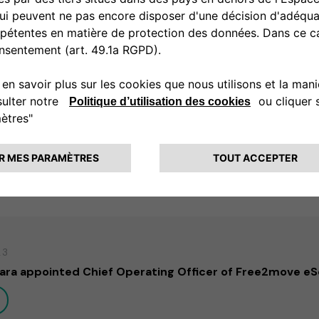
3
tions al fianco di Maserati per elettrificare i concessio
and
23
ara appointed Chief Operating Officer of Free2move eS