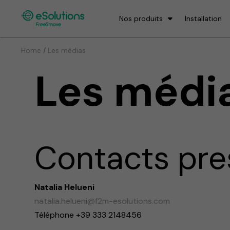
Nos produits
Installation
/
Home
Les médias
Les médi
Contacts pre
Natalia Helueni
natalia.helueni@f2m-esolutions.com
Téléphone +39 333 2148456