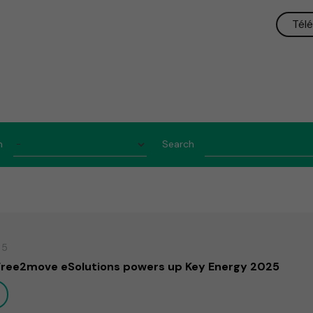
Télé
h
Search
25
Free2move eSolutions powers up Key Energy 2025