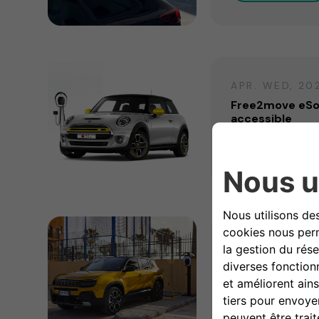
APR. WED, 20
Free2move eSol
accessible
En savoir plus
APR. MON, 20
Free2move eSol
partir du media
En savoir plus