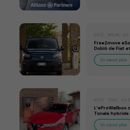
DEC. MON, 20
Free2move eSol
Doblò de Fiat e
En savoir plus
NOV. THU, 20
L’eProWallbox d
Tonale hybride
En savoir plus