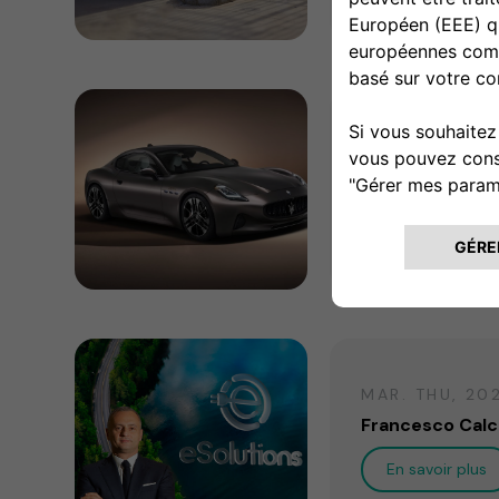
MAR. FRI, 202
Free2move eSolu
europei del br
En savoir plus
MAR. THU, 20
Francesco Calc
En savoir plus