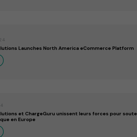
24
lutions Launches North America eCommerce Platform
24
utions et ChargeGuru unissent leurs forces pour souten
rique en Europe