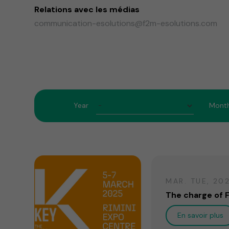
Relations avec les médias
communication-esolutions@f2m-esolutions.com
Year
Mont
MAR. TUE, 20
The charge of 
En savoir plus