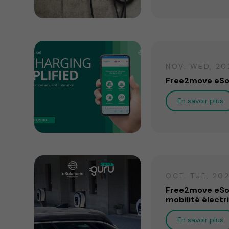
NOV. WED, 20
Free2move eSo
En savoir plus
OCT. TUE, 20
Free2move eSol
mobilité élect
En savoir plus