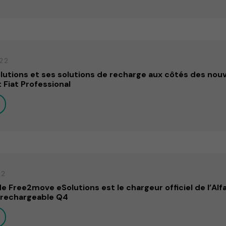
22
utions et ses solutions de recharge aux côtés des nou
t Fiat Professional
22
e Free2move eSolutions est le chargeur officiel de l’Al
 rechargeable Q4