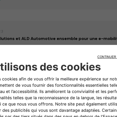
23
utions et ALD Automotive ensemble pour une e-mobili
23
utions et eProWallbox aux côtés de la nouvelle Jeep Av
 drive