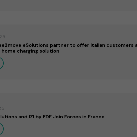
25
ee2move eSolutions partner to offer Italian customers 
 home charging solution
25
tions and IZI by EDF Join Forces in France