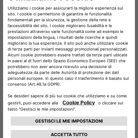
Al fianco di Jeep Avenger troviamo Free2move eSolutions,
con il dispositivo di ricarica eProWallbox, che offre un’elevata
flessibilità in termini di funzionalità e costi. Con una potenza
di ricarica modulare che va da 7,4 a 22 kW, l’eProWallbox si
adatta alle esigenze di energia e velocità delle operazioni di
ricarica ed è perfetta per ogni tipo di utilizzo: da quello
domestico, alle flotte di veicoli ibridi plug-in e
completamente elettrici. Inoltre, l’eProWallbox permette di
gestire la ricarica a distanza direttamente da uno
smartphone e può ricaricare completamente la batteria da
54 kWh di Jeep Avenger in circa tre ore.
Free2move eSolutions è uno dei produttori di
apparecchiature di alimentazione per veicoli elettrici (EVSE)
più attenti alla sicurezza dei consumatori in Europa: con la
eProWallbox ha ottenuto la certificazione TÜV Rheinland
Type Approved, che si aggiunge a tutte le certificazioni
obbligatorie richieste dall’Unione Europea. Inoltre, le
eProWallbox sono state ufficialmente convalidate dagli
organismi tecnici di Stellantis e sono pertanto