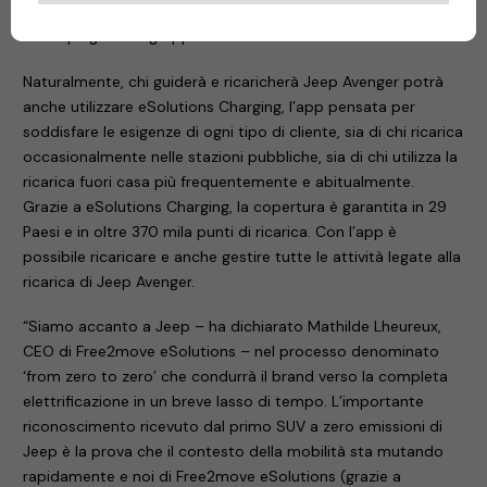
perfettamente compatibili con tutte le auto elettriche e
ibride plug-in del gruppo.
Naturalmente, chi guiderà e ricaricherà Jeep Avenger potrà
anche utilizzare eSolutions Charging, l’app pensata per
soddisfare le esigenze di ogni tipo di cliente, sia di chi ricarica
occasionalmente nelle stazioni pubbliche, sia di chi utilizza la
ricarica fuori casa più frequentemente e abitualmente.
Grazie a eSolutions Charging, la copertura è garantita in 29
Paesi e in oltre 370 mila punti di ricarica. Con l’app è
possibile ricaricare e anche gestire tutte le attività legate alla
ricarica di Jeep Avenger.
“Siamo accanto a Jeep – ha dichiarato Mathilde Lheureux,
CEO di Free2move eSolutions – nel processo denominato
‘from zero to zero’ che condurrà il brand verso la completa
elettrificazione in un breve lasso di tempo. L’importante
riconoscimento ricevuto dal primo SUV a zero emissioni di
Jeep è la prova che il contesto della mobilità sta mutando
rapidamente e noi di Free2move eSolutions (grazie a