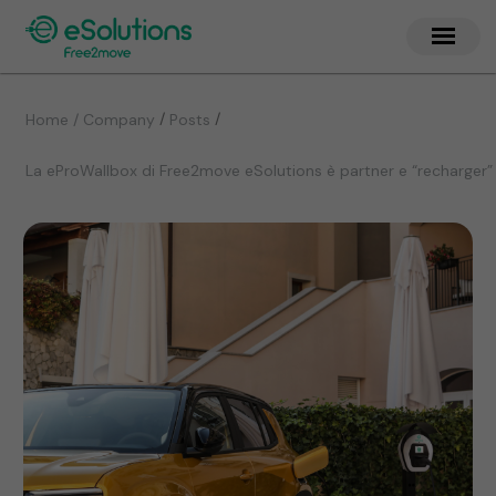
/
/
Home / Company
Posts
La eProWallbox di Free2move eSolutions è partner e “recharger” 