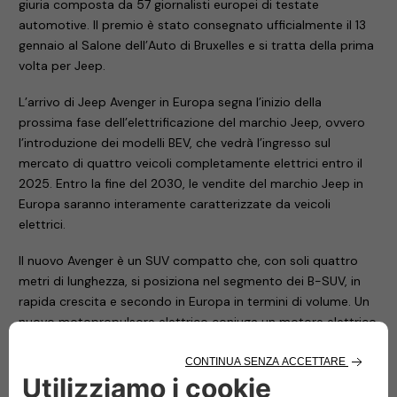
giuria composta da 57 giornalisti europei di testate
automotive. Il premio è stato consegnato ufficialmente il 13
gennaio al Salone dell’Auto di Bruxelles e si tratta della prima
volta per Jeep.
L’arrivo di Jeep Avenger in Europa segna l’inizio della
prossima fase dell’elettrificazione del marchio Jeep, ovvero
l’introduzione dei modelli BEV, che vedrà l’ingresso sul
mercato di quattro veicoli completamente elettrici entro il
2025. Entro la fine del 2030, le vendite del marchio Jeep in
Europa saranno interamente caratterizzate da veicoli
elettrici.
Il nuovo Avenger è un SUV compatto che, con soli quattro
metri di lunghezza, si posiziona nel segmento dei B-SUV, in
rapida crescita e secondo in Europa in termini di volume. Un
nuovo motopropulsore elettrico coniuga un motore elettrico
esclusivo da 400 volt con 115 kilowatt e 260 Nm di coppia
massima e una nuova batteria da 54 kWh.