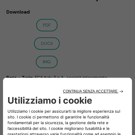
Download
PDF
DOCX
IMG
Paris – Turin
, FCA Italy S.p.A., società interamente
controllata da Stellantis N.V. (STLA:EN), ed Engie EPS (EPS:EN)
annunciano la firma dell’intera serie di accordi, incluso
1
l’accordo di investimento e patto parasociale1
, per creare
una Joint Venture nel settore della mobilità elettrica. Gli
accordi sono stati siglati a seguito del Memorandum d’Intesa
annunciato il 12 novembre 2020.
La Joint Venture offrirà un pacchetto completo di servizi e