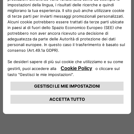
soluzioni innovative, come infrastrutture di ricarica
residenziali, aziendali e pubbliche, oltre ad abbonamenti di
ricarica di energia e tecnologie di tipo Vehicle-to-Grid, con
l’obiettivo di rendere l’accesso alla mobilità elettrica facile e
conveniente per tutti.
Il completamento della transazione è previsto per i prossimi
mesi, una volta soddisfatte le condizioni sospensive di
autorizzazione da parte delle autorità Antitrust competenti.
***
1
Sulla base della struttura di governance concordata, ci si
attende che ENGIE EPS consoliderà pienamente la nuova
entità