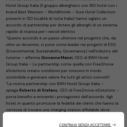
Hotel Group Italia (il gruppo alberghiero con 180 hotel con i
brand Best Western – WorldHotels – Sure Hotel Collection
presenti in 120 località di tutta Italia) hanno siglato un
accordo di partnership per dotare gli alberghi di un sistema
rapido di ricarica per i veicoli elettrici.
“Questo accordo è un passo ulteriore nel progetto che, da
oltre un decennio, ci pone come leader nei progetti di ESG
(Environmental, Sustainability, Governance) nell’industry del
turismo – afferma
Giovanna Manzi
, CEO di BWH Hotel
Group Italia – Le partnership come quella con Free2move
eSolutions creano condizioni per crescere in modo
sostenibile e generare valore fra tutti gli attori coinvolti”.
“La nostra partnership con BWH Hotel Group Italia –
spiega
Roberto di Stefano
, CEO di Free2move eSolutions –
porta benefici a entrambi i protagonisti dell’accordo. Agli
hotel, in quanto promuove la fedeltà dei clienti che hanno la
certezza di trovare una charging station affidabile dove
ricaricare la propria auto. A noi di Free2move eSolutions, in
quanto ci permette di ottenere una forte visibilità dei nostri