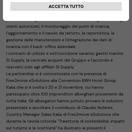
intelligente alle infrastrutture di ricarica: in pratica, i gestori
potranno controllare il sistema “da remoto” attraverso una
piattaforma digitale che assicura, tra l’altro, la gestione degli
utenti autorizzati, il monitoraggio dei punti di ricarica,
l’aggiornamento e il riavvio da remoto, la reportistica, la
gestione delle manutenzioni e l’integrazione dei dati di
ricarica con il back-office aziendale.
I contratti di utilizzo e sottoscrizione saranno gestiti tramite
SI Supply, la centrale acquisti del Gruppo e l’accordo è
riservato solo agli affiliati SI Supply.
La partnership si è concretizzata con la presenza di
Free2move eSolutions alla Convention BWH Hotel Group
Italia che si è svolta il 20 e 21 novembre, cui hanno
partecipato oltre 100 imprenditori alberghieri provenienti da
tutta Italia. Gli albergatori hanno potuto provare le soluzioni
presentate e ascoltare il contributo di Claudio Noferini,
Country Manager Sales Italia di Free2move eSolutions che
durante la tavola rotonda “Traiettorie di sostenibilità: impatti
sul turismo e la ricettività” ha illustrato ai presenti il