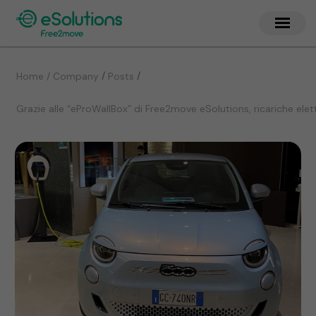
/
/
Home / Company
Posts
Grazie alle “eProWallBox” di Free2move eSolutions, ricariche elett