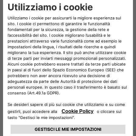
prodotti grazie a un partner importante, conosciuto da tutti
e capillarmente distribuito sul territorio. E infine non
dobbiamo dimenticare la positiva ricaduta che una rapida
diffusione della mobilità elettrica genera sull’ambiente”.
In base all’intesa firmata, gli hotel metteranno a disposizione
dei clienti le innovative eProWallBox, il dispositivo progettato
e costruito da Free2move eSolutions che funziona con
connettore Type-2 (standard continentale per le stazioni di
ricarica in corrente alternata, il più utilizzato in Europa),
ideale per la ricarica delle vetture in sosta nei parcheggi degli
hotel. eProWallBox, installata dagli specialisti Free2move
eSolutions, consente una ricarica dinamica, sicura e
personalizzata da 3 fino a 22 kWh, grazie a una gestione
immediata da remoto tramite App.
Free2move eSolutions fornirà le eProWallBox con pacchetti
di installazione “chiavi in mano” e un servizio di assistenza
disponibile 24 ore su 24 e 7 giorni su 7, con una
manutenzione specifica sia per i clienti sia per gli albergatori.
Inoltre, grazie all’innovativo sistema di cui è dotata
eProWallBox, gli hotel potranno usufruire del supporto