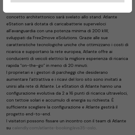
e da accumulatori di energia e integrata al 100% nella rete.
Questo impianto farà parte della eStation di Atlante, il cui
concetto architettonico sarà svelato allo stand. Atlante
eStation sarà dotata di caricabatterie superveloci
all’avanguardia con una potenza minima di 200 kW,
sviluppati da Free2move eSolutions. Grazie alle sue
caratteristiche tecnologiche uniche che ottimizzano i costi di
ricarica e supportano la rete europea, Atlante offre ai
conducenti di veicoli elettrici la migliore esperienza di ricarica
rapida “on-the-go” in meno di 20 minuti.
I proprietari e i gestori di parcheggi che desiderano
aumentare l’attrattiva e i ricavi del loro sito sono invitati a
unirsi alla rete di Atlante. Le eStation di Atlante hanno una
configurazione evolutiva da 2 a 16 punti di ricarica ultraveloci,
con tettoie solari e accumulo di energia su richiesta. È
sufficiente scegliere la configurazione e Atlante gestirà il
progetto end-to-end.
I visitatori possono fissare un incontro con il team di Atlante
su
calendly.com/atlante-booking/evs35-oslo
.