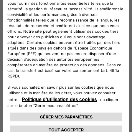
eProWallbox ed ePublic. eProWallbox è una famiglia flessibile
e connessa di dispositivi di ricarica, in grado di erogare fino a
20 kW, adatta alle esigenze di privati, flotte e gestori di
parcheggi: può essere controllata anche da remoto per
conoscere in ogni momento il livello di ricarica. ePublic invece
è la soluzione pratica per ricaricare fino a due veicoli
contemporaneamente con una potenza massima di 44 kW.
Ideale nei parcheggi pubblici o ad accesso riservato, è
resistente a tutte le condizioni atmosferiche e alle
manomissioni, ed è dotata di un contatore certificato MID
(Measuring Instruments Directive) per utilizzare i dati di
consumo a fini fiscali. Il team eSolutions è a disposizione per
mostrare ai visitatori la tecnologia Vehicle-to-Grid (V2G): un
completo cambiamento di paradigma che rende i veicoli
elettrici una preziosa fonte di flessibilità per la rete elettrica.
Atlante
Atlante sta sviluppando la più grande rete di ricarica veloce e
ultraveloce per veicoli elettrici dell’Europa meridionale (Italia,
Francia, Spagna e Portogallo), alimentata da fonti rinnovabili