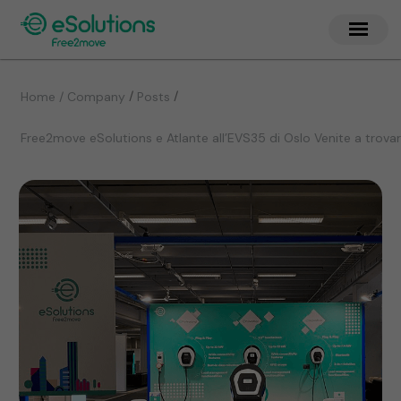
/
/
Home / Company
Posts
Free2move eSolutions e Atlante all’EVS35 di Oslo Venite a trovar