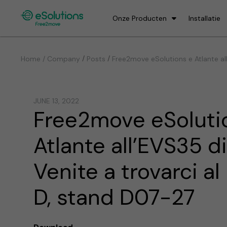
Onze Producten
Installatie
/
/
Home / Company
Posts
Free2move eSolutions e Atlante all
JUNE 13, 2022
Free2move eSoluti
Atlante all’EVS35 d
Venite a trovarci al
D, stand D07-27