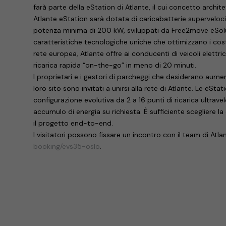
farà parte della eStation di Atlante, il cui concetto archit
Atlante eStation sarà dotata di caricabatterie superveloc
potenza minima di 200 kW, sviluppati da Free2move eSolut
caratteristiche tecnologiche uniche che ottimizzano i cost
rete europea, Atlante offre ai conducenti di veicoli elettric
ricarica rapida “on-the-go” in meno di 20 minuti.
I proprietari e i gestori di parcheggi che desiderano aumenta
loro sito sono invitati a unirsi alla rete di Atlante. Le eSt
configurazione evolutiva da 2 a 16 punti di ricarica ultravel
accumulo di energia su richiesta. È sufficiente scegliere la
il progetto end-to-end.
I visitatori possono fissare un incontro con il team di Atl
booking/evs35-oslo
.