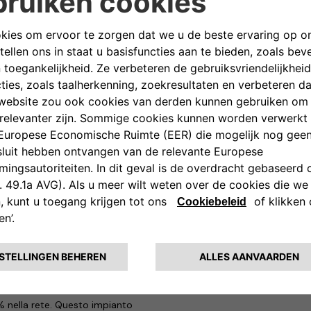
arta casa automobilistica al
 presenta le stazioni di ricarica
le e connessa di dispositivi di
ze di privati, flotte e gestori di
onoscere in ogni momento il
ricaricare fino a due veicoli
Ideale nei parcheggi pubblici
atmosferiche e alle
D (Measuring Instruments
 team eSolutions è a disposizione
 (V2G): un completo cambiamento
di flessibilità per la rete
e e ultraveloce per veicoli
Portogallo), alimentata da fonti
0% nella rete. Questo impianto