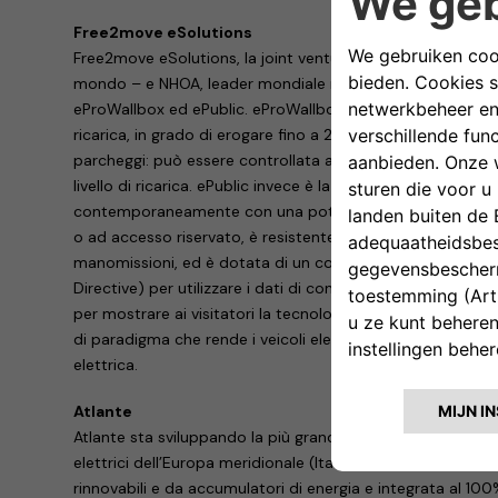
Free2move eSolutions
Free2move eSolutions, la joint venture tra Stellantis – qu
mondo – e NHOA, leader mondiale nell’accumulo di energia,
eProWallbox ed ePublic. eProWallbox è una famiglia flessibi
ricarica, in grado di erogare fino a 20 kW, adatta alle esigen
parcheggi: può essere controllata anche da remoto per c
livello di ricarica. ePublic invece è la soluzione pratica per 
contemporaneamente con una potenza massima di 44 kW. 
o ad accesso riservato, è resistente a tutte le condizioni 
manomissioni, ed è dotata di un contatore certificato MI
Directive) per utilizzare i dati di consumo a fini fiscali. Il
per mostrare ai visitatori la tecnologia Vehicle-to-Grid
di paradigma che rende i veicoli elettrici una preziosa fonte 
elettrica.
Atlante
Atlante sta sviluppando la più grande rete di ricarica veloc
elettrici dell’Europa meridionale (Italia, Francia, Spagna e 
rinnovabili e da accumulatori di energia e integrata al 10