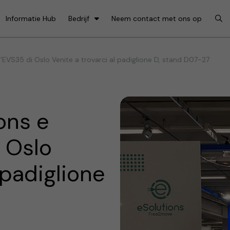
Informatie Hub
Bedrijf
Neem contact met ons op
’EVS35 di Oslo Venite a trovarci al padiglione D, stand D07-27
ons e
i Oslo
 padiglione