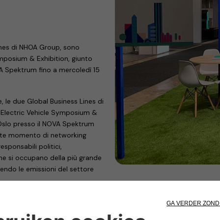
ines di NHOA Group, sono
Symposium & Exhibition, giunto
VA Spektrum fino a mercoledì 15
 le due Global Business Lines di
l Electric Vehicle Symposium &
a Oslo presso il NOVA Spektrum
ante momento di networking
esponsabili politici,
che si occupano della più grande
endo le emissioni del settore
l padiglione D, stand D07-27,
 consentono la transizione