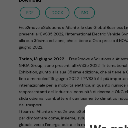
Download
PDF
DOCX
IMG
Free2move eSolutions e Atlante, le due Global Business L
presenti all’EVS35 2022, l’International Electric Vehicle 
alla sua 35sima edizione, che si tiene a Oslo presso il NO
giugno 2022.
Torino, 13 giugno 2022
– Free2move eSolutions e Atlante,
NHOA Group, sono presenti all’EVS35 2022, l’Internationa
Exhibition, giunto alla sua 35sima edizione, che si tiene 
fino a mercoledì 15 giugno 2022. L’EVS35 è il più import
internazionale per la mobilità elettrica, in quanto riunisce r
rappresentanti dell’industria, comunità di ricerca e ONG 
sfida odierna: combattere il cambiamento climatico riduc
dei trasporti.
I team di Atlante e Free2move eSolutions sono presenti ne
per dimostrare come, insieme, sviluppano tecnologie che
globale verso l’energia pulita e la mobilità sostenibile.