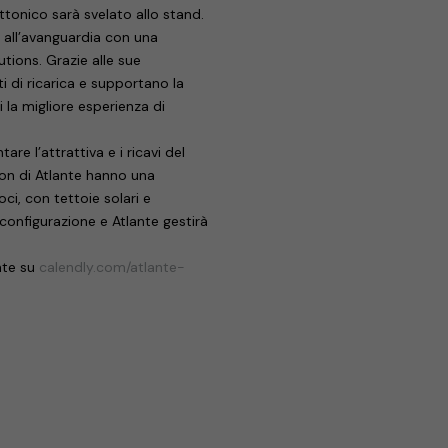
ettonico sarà svelato allo stand.
i all’avanguardia con una
ions. Grazie alle sue
i di ricarica e supportano la
i la migliore esperienza di
re l’attrattiva e i ricavi del
ation di Atlante hanno una
oci, con tettoie solari e
 configurazione e Atlante gestirà
ante su
calendly.com/atlante-