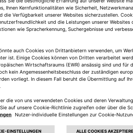
arta casa automobilistica al
 presenta le stazioni di ricarica
le e connessa di dispositivi di
ze di privati, flotte e gestori di
onoscere in ogni momento il
ricaricare fino a due veicoli
Ideale nei parcheggi pubblici
atmosferiche e alle
D (Measuring Instruments
 team eSolutions è a disposizione
 (V2G): un completo cambiamento
di flessibilità per la rete
e e ultraveloce per veicoli
Portogallo), alimentata da fonti
0% nella rete. Questo impianto