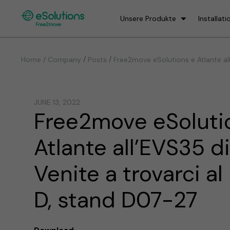
Unsere Produkte
Installati
/
/
Home / Company
Posts
Free2move eSolutions e Atlante all
JUNE 13, 2022
Free2move eSoluti
Atlante all’EVS35 d
Venite a trovarci al
D, stand D07-27