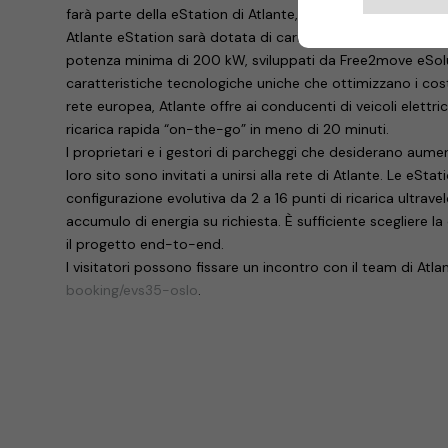
farà parte della eStation di Atlante, il cui concetto archit
Atlante eStation sarà dotata di caricabatterie superveloc
potenza minima di 200 kW, sviluppati da Free2move eSolut
caratteristiche tecnologiche uniche che ottimizzano i cost
rete europea, Atlante offre ai conducenti di veicoli elettric
ricarica rapida “on-the-go” in meno di 20 minuti.
I proprietari e i gestori di parcheggi che desiderano aumenta
loro sito sono invitati a unirsi alla rete di Atlante. Le eSt
configurazione evolutiva da 2 a 16 punti di ricarica ultravel
accumulo di energia su richiesta. È sufficiente scegliere la
il progetto end-to-end.
I visitatori possono fissare un incontro con il team di Atl
booking/evs35-oslo
.