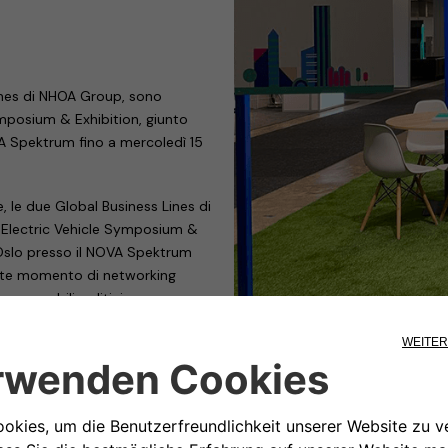
ines di NHOA Group, sono
Symposium & Exhibition, giunto
VA Spektrum fino a mercoledì 15
 le due Global Business Lines di
l Electric Vehicle Symposium &
a Oslo presso il NOVA Spektrum
ante momento di networking
esponsabili politici,
che si occupano della più grande
endo le emissioni del settore
l padiglione D, stand D07-27,
 consentono la transizione