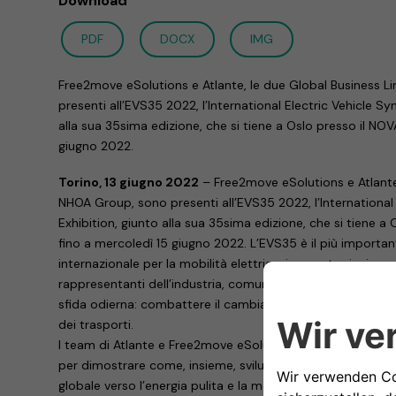
Download
PDF
DOCX
IMG
Free2move eSolutions e Atlante, le due Global Business L
presenti all’EVS35 2022, l’International Electric Vehicle 
alla sua 35sima edizione, che si tiene a Oslo presso il NO
giugno 2022.
Torino, 13 giugno 2022
– Free2move eSolutions e Atlante,
NHOA Group, sono presenti all’EVS35 2022, l’Internationa
Exhibition, giunto alla sua 35sima edizione, che si tiene 
fino a mercoledì 15 giugno 2022. L’EVS35 è il più import
internazionale per la mobilità elettrica, in quanto riunisce r
rappresentanti dell’industria, comunità di ricerca e ONG 
sfida odierna: combattere il cambiamento climatico riduc
dei trasporti.
I team di Atlante e Free2move eSolutions sono presenti ne
per dimostrare come, insieme, sviluppano tecnologie che
globale verso l’energia pulita e la mobilità sostenibile.