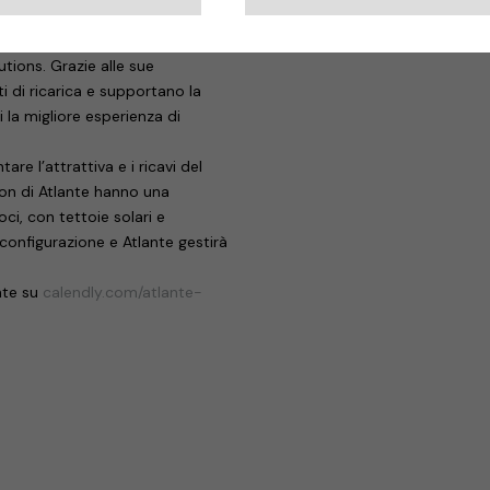
ettonico sarà svelato allo stand.
i all’avanguardia con una
ions. Grazie alle sue
i di ricarica e supportano la
i la migliore esperienza di
re l’attrattiva e i ricavi del
ation di Atlante hanno una
oci, con tettoie solari e
 configurazione e Atlante gestirà
ante su
calendly.com/atlante-