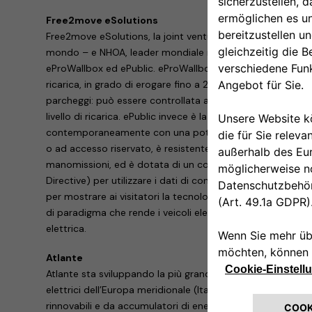
Free2move eSolutions
Free2move eSolutions, la joint venture tra Stellantis – qu
mondo – e NHOA, leader mondiale nell’accumulo di energia,
eProWallbox ed ePublic. eProWallbox è una famiglia flessibi
ricarica, in grado di erogare fino a 20 kW, adatta alle esigen
parcheggi: può essere controllata anche da remoto per c
livello di ricarica. ePublic invece è la soluzione pratica per 
contemporaneamente con una potenza massima di 44 kW. 
o ad accesso riservato, è resistente a tutte le condizioni 
manomissioni, ed è dotata di un contatore certificato MI
Directive) per utilizzare i dati di consumo a fini fiscali. Il
per mostrare ai visitatori la tecnologia Vehicle-to-Grid
di paradigma che rende i veicoli elettrici una preziosa fonte 
elettrica.
Atlante
Atlante sta sviluppando la più grande rete di ricarica veloc
elettrici dell’Europa meridionale (Italia, Francia, Spagna e 
rinnovabili e da accumulatori di energia e integrata al 10