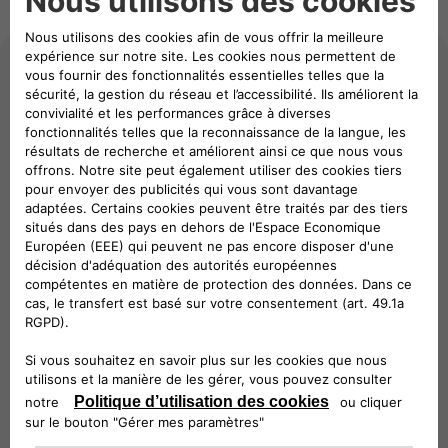
Que sont les technologies
V2H et V2B ?
Les
technologies V2H (Vehicle-to-Home)
et
V2B (Vehicle-to-Building)
sont des
sous-ensembles de la technologie V2X
(Vehicle-to-Everything), plus large, qui se
concentre sur l'utilisation de véhicules
électriques (VE) comme sources d'énergie
mobiles pour les maisons et les bâtiments,
respectivement. Ces technologies s'appuient
sur le concept de charge bidirectionnelle
pour faciliter le transfert d'énergie de la