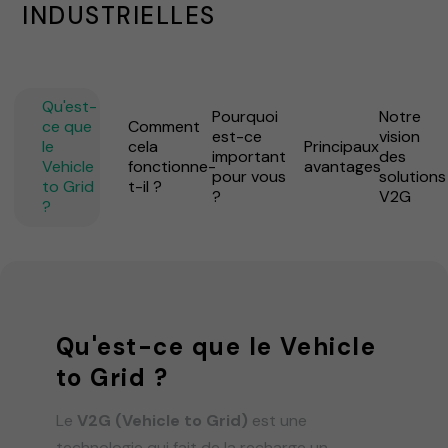
INDUSTRIELLES
Qu'est-
Pourquoi
Notre
ce que
Comment
est-ce
vision
le
cela
Principaux
important
des
Vehicle
fonctionne-
avantages
pour vous
solutions
to Grid
t-il ?
?
V2G
?
Qu'est-ce que le Vehicle
to Grid ?
Le
V2G (Vehicle to Grid)
est une
technologie qui fait de la recharge un