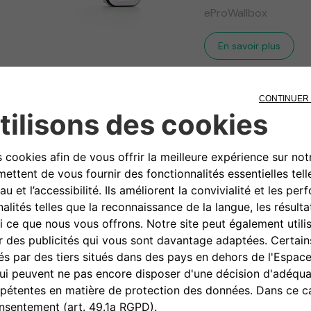
eProWallbox
En savoir plus
pour