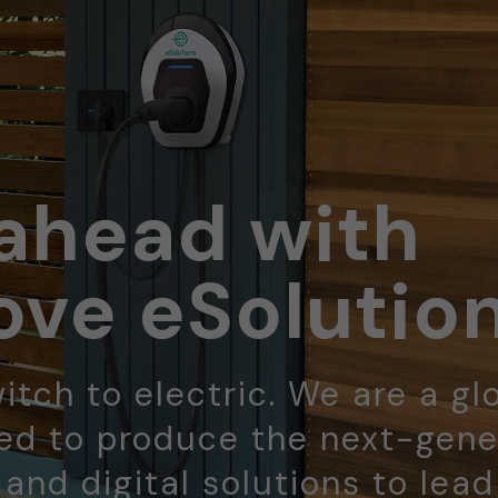
ahead with
ve eSolutio
itch to electric. We are a gl
d to produce the next-gene
 and digital solutions to lea