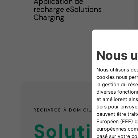
Application de
recharge eSolutions
Charging
RECHARGE À DOMICILE
Solutions 