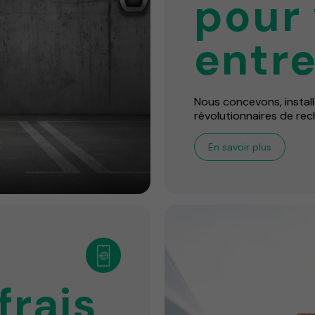
pour 
entre
Nous concevons, install
révolutionnaires de re
En savoir plus
frais