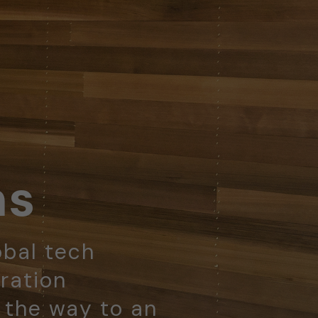
ns
obal tech
ration
d the way to an