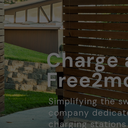
Charge 
Free2mo
Simplifying the sw
company dedicate
charging stations