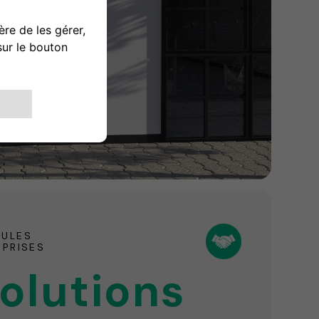
CULES
EPRISES
olutions