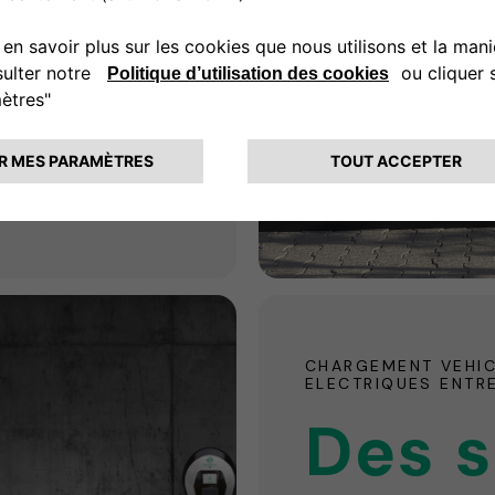
son
tre guichet unique
CHARGEMENT VEHI
ELECTRIQUES ENTR
Des s