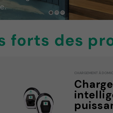
e.
s forts des pr
CHARGEMENT À DOMICI
Charg
intelli
puissa