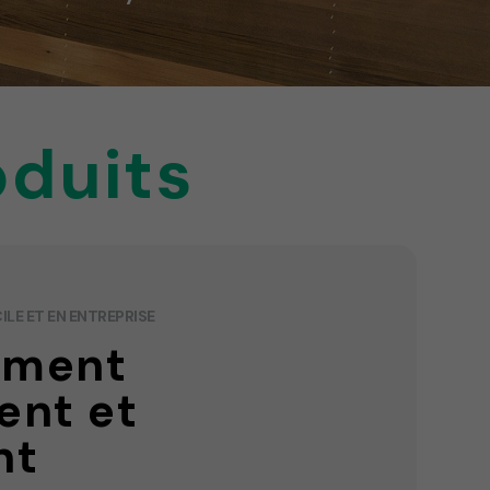
oduits
LE ET EN ENTREPRISE
ement
gent et
nt