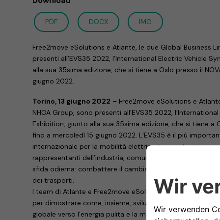
Download
PDF
DOCX
IMG
Free2move eSolutions e Atlante, le due Global Business L
presenti all’EVS35 2022, l’International Electric Vehicle 
alla sua 35sima edizione, che si tiene a Oslo presso il NO
giugno 2022.
Torino, 13 giugno 2022
– Free2move eSolutions e Atlante,
NHOA Group, sono presenti all’EVS35 2022, l’Internationa
Exhibition, giunto alla sua 35sima edizione, che si tiene 
fino a mercoledì 15 giugno 2022. L’EVS35 è il più import
internazionale per la mobilità elettrica, in quanto riunisce r
rappresentanti dell’industria, comunità di ricerca e ONG 
sfida odierna: combattere il cambiamento climatico riduc
dei trasporti.
I team di Atlante e Free2move eSolutions sono presenti ne
per dimostrare come, insieme, sviluppano tecnologie che
globale verso l’energia pulita e la mobilità sostenibile.