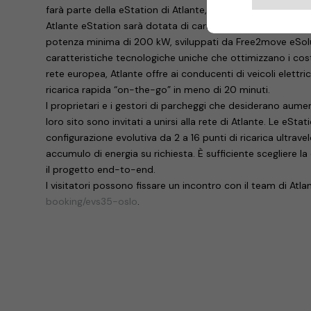
farà parte della eStation di Atlante, il cui concetto archit
Atlante eStation sarà dotata di caricabatterie superveloc
potenza minima di 200 kW, sviluppati da Free2move eSolut
caratteristiche tecnologiche uniche che ottimizzano i cost
rete europea, Atlante offre ai conducenti di veicoli elettric
ricarica rapida “on-the-go” in meno di 20 minuti.
I proprietari e i gestori di parcheggi che desiderano aumenta
loro sito sono invitati a unirsi alla rete di Atlante. Le eSt
configurazione evolutiva da 2 a 16 punti di ricarica ultravel
accumulo di energia su richiesta. È sufficiente scegliere la
il progetto end-to-end.
I visitatori possono fissare un incontro con il team di Atl
booking/evs35-oslo
.