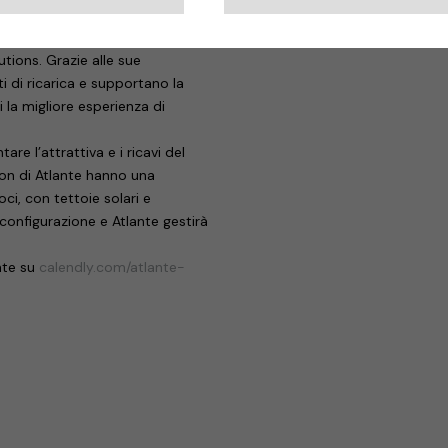
ettonico sarà svelato allo stand.
i all’avanguardia con una
ions. Grazie alle sue
i di ricarica e supportano la
i la migliore esperienza di
re l’attrattiva e i ricavi del
ation di Atlante hanno una
oci, con tettoie solari e
 configurazione e Atlante gestirà
ante su
calendly.com/atlante-