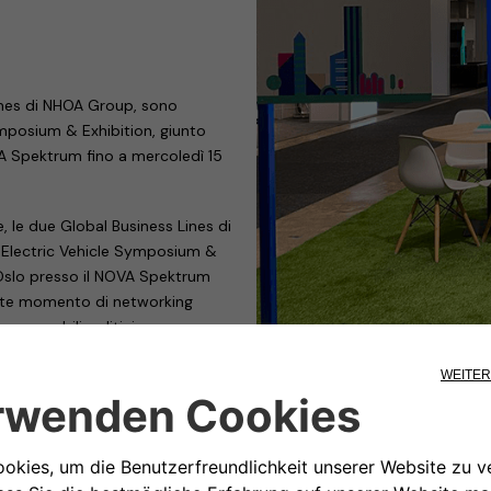
ines di NHOA Group, sono
Symposium & Exhibition, giunto
VA Spektrum fino a mercoledì 15
 le due Global Business Lines di
l Electric Vehicle Symposium &
a Oslo presso il NOVA Spektrum
ante momento di networking
esponsabili politici,
che si occupano della più grande
endo le emissioni del settore
l padiglione D, stand D07-27,
 consentono la transizione