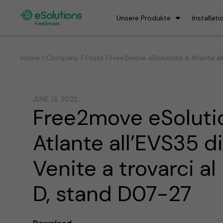
Unsere Produkte
Installati
/
/
Home / Company
Posts
Free2move eSolutions e Atlante all
JUNE 13, 2022
Free2move eSoluti
Atlante all’EVS35 d
Venite a trovarci al
D, stand D07-27