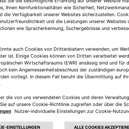
arta casa automobilistica al
 presenta le stazioni di ricarica
le e connessa di dispositivi di
ze di privati, flotte e gestori di
onoscere in ogni momento il
ricaricare fino a due veicoli
Ideale nei parcheggi pubblici
atmosferiche e alle
D (Measuring Instruments
 team eSolutions è a disposizione
 (V2G): un completo cambiamento
di flessibilità per la rete
e e ultraveloce per veicoli
Portogallo), alimentata da fonti
0% nella rete. Questo impianto