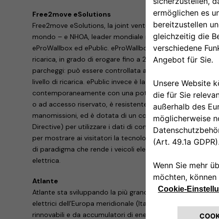
Free2move eSolutions
Free2move eSolutions, la joint venture tra Stellantis – qu
mondo – e NHOA, leader mondiale nell’accumulo di energia,
eProWallbox ed ePublic. eProWallbox è una famiglia flessibi
ricarica, in grado di erogare fino a 20 kW, adatta alle esigen
parcheggi: può essere controllata anche da remoto per c
livello di ricarica. ePublic invece è la soluzione pratica per 
contemporaneamente con una potenza massima di 44 kW. 
o ad accesso riservato, è resistente a tutte le condizioni 
manomissioni, ed è dotata di un contatore certificato MI
Directive) per utilizzare i dati di consumo a fini fiscali. Il
per mostrare ai visitatori la tecnologia Vehicle-to-Grid
di paradigma che rende i veicoli elettrici una preziosa fonte 
elettrica.
Atlante
Atlante sta sviluppando la più grande rete di ricarica veloc
elettrici dell’Europa meridionale (Italia, Francia, Spagna e 
rinnovabili e da accumulatori di energia e integrata al 10