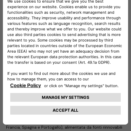
eProWallbox ed ePublic. eProWallbox è una famiglia flessibile
e connessa di dispositivi di ricarica, in grado di erogare fino a
20 kW, adatta alle esigenze di privati, flotte e gestori di
parcheggi: può essere controllata anche da remoto per
conoscere in ogni momento il livello di ricarica. ePublic invece
è la soluzione pratica per ricaricare fino a due veicoli
contemporaneamente con una potenza massima di 44 kW.
Ideale nei parcheggi pubblici o ad accesso riservato, è
resistente a tutte le condizioni atmosferiche e alle
manomissioni, ed è dotata di un contatore certificato MID
(Measuring Instruments Directive) per utilizzare i dati di
consumo a fini fiscali. Il team eSolutions è a disposizione per
mostrare ai visitatori la tecnologia Vehicle-to-Grid (V2G): un
completo cambiamento di paradigma che rende i veicoli
elettrici una preziosa fonte di flessibilità per la rete elettrica.
Atlante
Atlante sta sviluppando la più grande rete di ricarica veloce e
ultraveloce per veicoli elettrici dell’Europa meridionale (Italia,
Francia, Spagna e Portogallo), alimentata da fonti rinnovabili