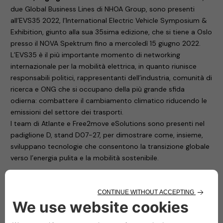
due Global Business Lines di NHOA Group, sono presenti
all’EVS35 2022, l’International Electric Vehicle Symposium &
Exhibition, giunto alla sua 35sima edizione, che si tiene a Oslo
presso il NOVA Spektrum fino a mercoledì 15 giugno 2022.
L’EVS35 è il più importante momento di networking
internazionale per la mobilità elettrica, in quanto riunisce
responsabili politici, rappresentanti dell’industria, comunità di
ricerca e ONG che si occupano della più grande sfida
odierna: combattere il cambiamento climatico riducendo le
emissioni del settore dei trasporti.
I team di Atlante e Free2move eSolutions sono presenti nel
padiglione D, stand D07-27, per dimostrare come, insieme,
sviluppano tecnologie che consentono la transizione globale
verso l’energia pulita e la mobilità sostenibile.
Free2move eSolutions
Free2move eSolutions, la joint venture tra Stellantis – quarta
casa automobilistica al mondo – e NHOA, leader mondiale
nell’accumulo di energia, presenta le stazioni di ricarica