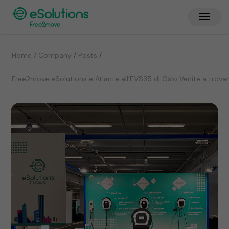
/
/
Home / Company
Posts
Free2move eSolutions e Atlante all’EVS35 di Oslo Venite a trovar