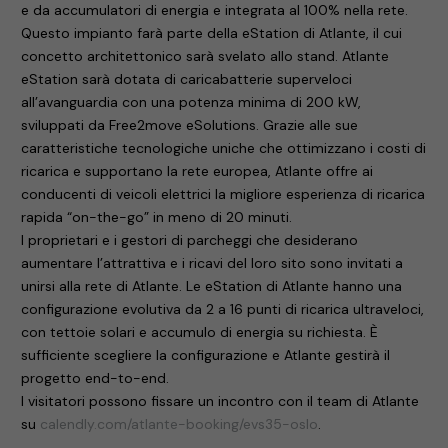
e da accumulatori di energia e integrata al 100% nella rete.
Questo impianto farà parte della eStation di Atlante, il cui
concetto architettonico sarà svelato allo stand. Atlante
eStation sarà dotata di caricabatterie superveloci
all’avanguardia con una potenza minima di 200 kW,
sviluppati da Free2move eSolutions. Grazie alle sue
caratteristiche tecnologiche uniche che ottimizzano i costi di
ricarica e supportano la rete europea, Atlante offre ai
conducenti di veicoli elettrici la migliore esperienza di ricarica
rapida “on-the-go” in meno di 20 minuti.
I proprietari e i gestori di parcheggi che desiderano
aumentare l’attrattiva e i ricavi del loro sito sono invitati a
unirsi alla rete di Atlante. Le eStation di Atlante hanno una
configurazione evolutiva da 2 a 16 punti di ricarica ultraveloci,
con tettoie solari e accumulo di energia su richiesta. È
sufficiente scegliere la configurazione e Atlante gestirà il
progetto end-to-end.
I visitatori possono fissare un incontro con il team di Atlante
su
calendly.com/atlante-booking/evs35-oslo
.