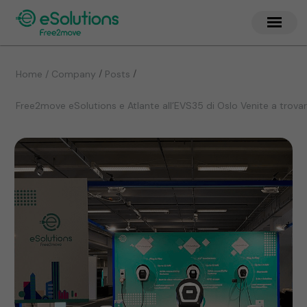
/
/
Home / Company
Posts
Free2move eSolutions e Atlante all’EVS35 di Oslo Venite a trovar