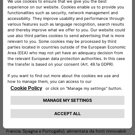
eProWallbox ed ePublic. eProWallbox è una famiglia flessibile
e connessa di dispositivi di ricarica, in grado di erogare fino a
20 kW, adatta alle esigenze di privati, flotte e gestori di
parcheggi: può essere controllata anche da remoto per
conoscere in ogni momento il livello di ricarica. ePublic invece
è la soluzione pratica per ricaricare fino a due veicoli
contemporaneamente con una potenza massima di 44 kW.
Ideale nei parcheggi pubblici o ad accesso riservato, è
resistente a tutte le condizioni atmosferiche e alle
manomissioni, ed è dotata di un contatore certificato MID
(Measuring Instruments Directive) per utilizzare i dati di
consumo a fini fiscali. Il team eSolutions è a disposizione per
mostrare ai visitatori la tecnologia Vehicle-to-Grid (V2G): un
completo cambiamento di paradigma che rende i veicoli
elettrici una preziosa fonte di flessibilità per la rete elettrica.
Atlante
Atlante sta sviluppando la più grande rete di ricarica veloce e
ultraveloce per veicoli elettrici dell’Europa meridionale (Italia,
Francia, Spagna e Portogallo), alimentata da fonti rinnovabili