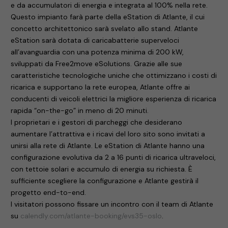
e da accumulatori di energia e integrata al 100% nella rete.
Questo impianto farà parte della eStation di Atlante, il cui
concetto architettonico sarà svelato allo stand. Atlante
eStation sarà dotata di caricabatterie superveloci
all’avanguardia con una potenza minima di 200 kW,
sviluppati da Free2move eSolutions. Grazie alle sue
caratteristiche tecnologiche uniche che ottimizzano i costi di
ricarica e supportano la rete europea, Atlante offre ai
conducenti di veicoli elettrici la migliore esperienza di ricarica
rapida “on-the-go” in meno di 20 minuti.
I proprietari e i gestori di parcheggi che desiderano
aumentare l’attrattiva e i ricavi del loro sito sono invitati a
unirsi alla rete di Atlante. Le eStation di Atlante hanno una
configurazione evolutiva da 2 a 16 punti di ricarica ultraveloci,
con tettoie solari e accumulo di energia su richiesta. È
sufficiente scegliere la configurazione e Atlante gestirà il
progetto end-to-end.
I visitatori possono fissare un incontro con il team di Atlante
su
calendly.com/atlante-booking/evs35-oslo
.