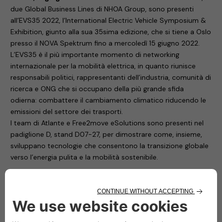
due Global Business Lines di NHOA Group, sono presenti
all’EVS35 2022, l’International Electric Vehicle Symposium &
Exhibition, giunto alla sua 35sima edizione, che si tiene a Oslo
presso il NOVA Spektrum fino a mercoledì 15 giugno 2022.
L’EVS35 è il più importante momento di networking
internazionale per la mobilità elettrica, in quanto riunisce
responsabili politici, rappresentanti dell’industria, comunità di
ricerca e ONG che si occupano della più grande sfida
odierna: combattere il cambiamento climatico riducendo le
emissioni del settore dei trasporti.
I team di Atlante e Free2move eSolutions sono presenti nel
padiglione D, stand D07-27, per dimostrare come, insieme,
sviluppano tecnologie che consentono la transizione globale
verso l’energia pulita e la mobilità sostenibile.
Free2move eSolutions
Free2move eSolutions, la joint venture tra Stellantis – quarta
casa automobilistica al mondo – e NHOA, leader mondiale
nell’accumulo di energia, presenta le stazioni di ricarica