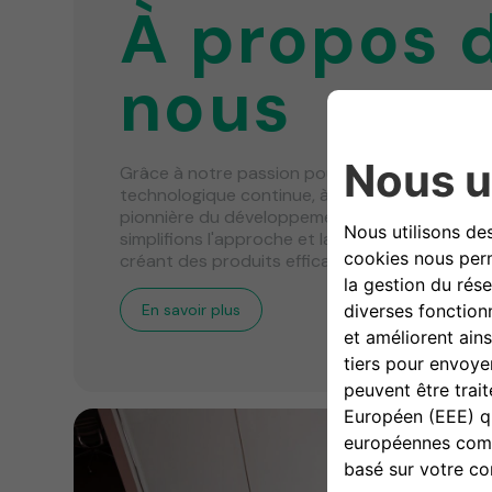
À propos 
nous
Grâce à notre passion pour le changement et 
technologique continue, à la numérisation et
pionnière du développement, de la production e
simplifions l'approche et la transition vers la m
créant des produits efficaces et simples à utili
En savoir plus