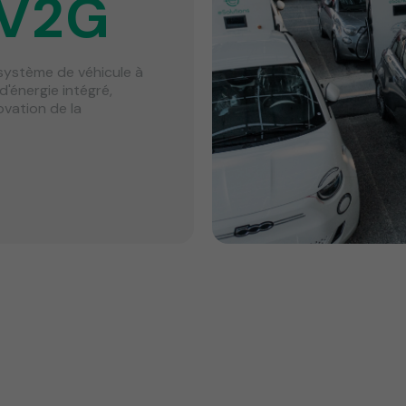
 V2G
système de véhicule à
'énergie intégré,
ovation de la