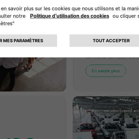
Gouv
et ét
En savoir plus sur notr
la supervision de notr
éthiques élevées, fondée
directeur de tous nos c
En savoir plus