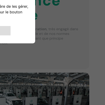
ernance
hique
e
conseil d'administration
, très engagé dans
e stratégie commerciale et de nos normes
s sur l'intégrité en tant que principe
hoix.