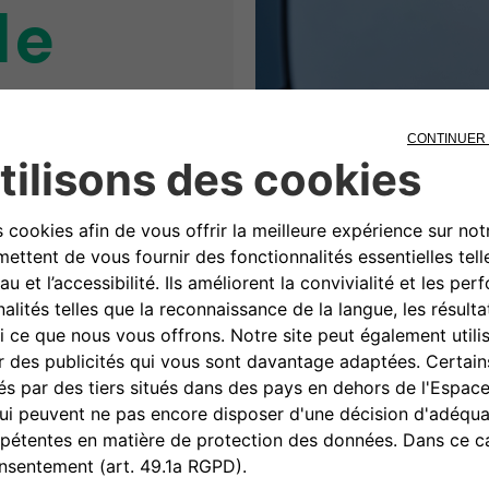
de
à notre innovation
 à notre approche
t de l'offre, nous
obilité du futur en
ser.