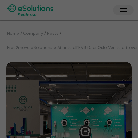
/
/
Home / Company
Posts
Free2move eSolutions e Atlante all’EVS35 di Oslo Venite a trovar