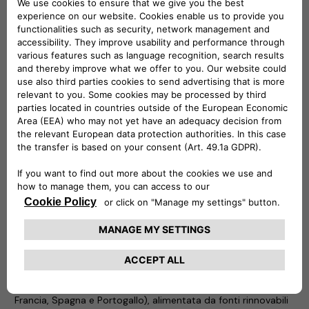
eProWallbox ed ePublic. eProWallbox è una famiglia flessibile
e connessa di dispositivi di ricarica, in grado di erogare fino a
20 kW, adatta alle esigenze di privati, flotte e gestori di
parcheggi: può essere controllata anche da remoto per
conoscere in ogni momento il livello di ricarica. ePublic invece
è la soluzione pratica per ricaricare fino a due veicoli
contemporaneamente con una potenza massima di 44 kW.
Ideale nei parcheggi pubblici o ad accesso riservato, è
resistente a tutte le condizioni atmosferiche e alle
manomissioni, ed è dotata di un contatore certificato MID
(Measuring Instruments Directive) per utilizzare i dati di
consumo a fini fiscali. Il team eSolutions è a disposizione per
mostrare ai visitatori la tecnologia Vehicle-to-Grid (V2G): un
completo cambiamento di paradigma che rende i veicoli
elettrici una preziosa fonte di flessibilità per la rete elettrica.
Atlante
Atlante sta sviluppando la più grande rete di ricarica veloce e
ultraveloce per veicoli elettrici dell’Europa meridionale (Italia,
Francia, Spagna e Portogallo), alimentata da fonti rinnovabili