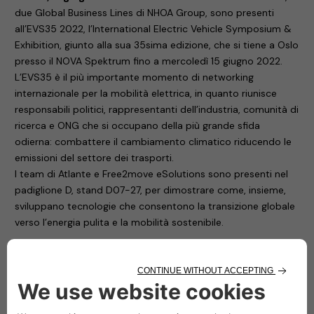
due Global Business Lines di NHOA Group, sono presenti
all’EVS35 2022, l’International Electric Vehicle Symposium &
Exhibition, giunto alla sua 35sima edizione, che si tiene a Oslo
presso il NOVA Spektrum fino a mercoledì 15 giugno 2022.
L’EVS35 è il più importante momento di networking
internazionale per la mobilità elettrica, in quanto riunisce
responsabili politici, rappresentanti dell’industria, comunità di
ricerca e ONG che si occupano della più grande sfida
odierna: combattere il cambiamento climatico riducendo le
emissioni del settore dei trasporti.
I team di Atlante e Free2move eSolutions sono presenti nel
padiglione D, stand D07-27, per dimostrare come, insieme,
sviluppano tecnologie che consentono la transizione globale
verso l’energia pulita e la mobilità sostenibile.
Free2move eSolutions
Free2move eSolutions, la joint venture tra Stellantis – quarta
casa automobilistica al mondo – e NHOA, leader mondiale
nell’accumulo di energia, presenta le stazioni di ricarica