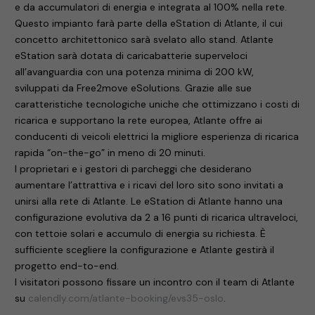
e da accumulatori di energia e integrata al 100% nella rete.
Questo impianto farà parte della eStation di Atlante, il cui
concetto architettonico sarà svelato allo stand. Atlante
eStation sarà dotata di caricabatterie superveloci
all’avanguardia con una potenza minima di 200 kW,
sviluppati da Free2move eSolutions. Grazie alle sue
caratteristiche tecnologiche uniche che ottimizzano i costi di
ricarica e supportano la rete europea, Atlante offre ai
conducenti di veicoli elettrici la migliore esperienza di ricarica
rapida “on-the-go” in meno di 20 minuti.
I proprietari e i gestori di parcheggi che desiderano
aumentare l’attrattiva e i ricavi del loro sito sono invitati a
unirsi alla rete di Atlante. Le eStation di Atlante hanno una
configurazione evolutiva da 2 a 16 punti di ricarica ultraveloci,
con tettoie solari e accumulo di energia su richiesta. È
sufficiente scegliere la configurazione e Atlante gestirà il
progetto end-to-end.
I visitatori possono fissare un incontro con il team di Atlante
su
calendly.com/atlante-booking/evs35-oslo
.