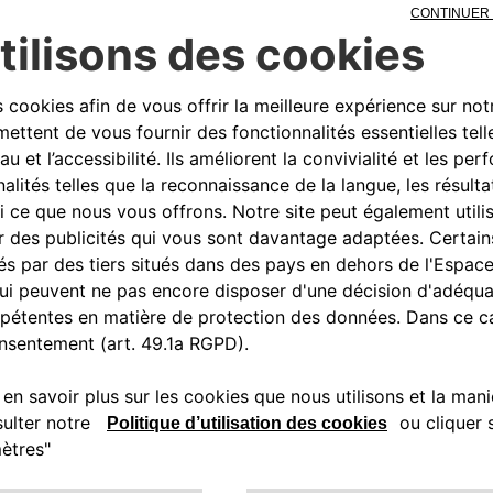
le réseau électrique. Il existe une différence entre la ch
alors que la charge bidirectionnelle signifie une charge
technologie V2G permet uniquement le flux d'énergie de 
S TECHNOLOGIES V2H