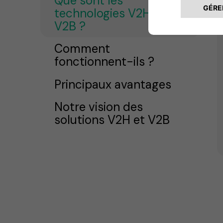
Que sont les
technologies V2H et
V2B ?
Comment
fonctionnent-ils ?
Principaux avantages
Notre vision des
solutions V2H et V2B