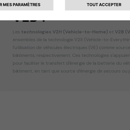
Que sont les tech
V2B ?
Les
technologies V2H (Vehicle-to-Home)
et
V2B (V
ensembles de la technologie V2X (Vehicle-to-Everything
l'utilisation de véhicules électriques (VE) comme sourc
bâtiments, respectivement. Ces technologies s'appuient
pour faciliter le transfert d'énergie de la batterie du vé
bâtiment, en tant que source d'énergie de secours ou 