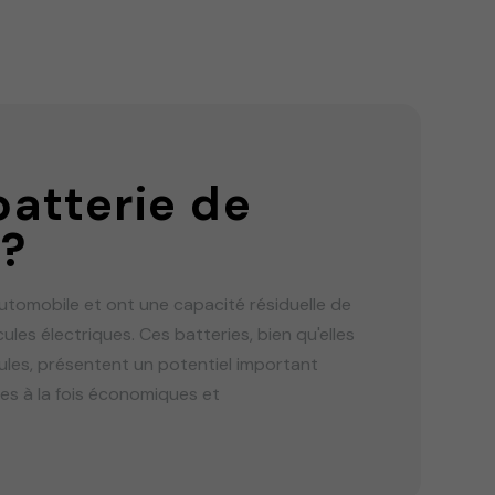
batterie de
 ?
utomobile et ont une capacité résiduelle de
cules électriques. Ces batteries, bien qu'elles
cules, présentent un potentiel important
ges à la fois économiques et