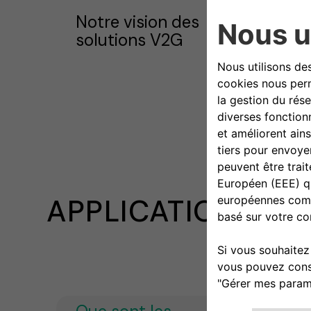
Notre vision des
solutions V2G
APPLICATIONS DE