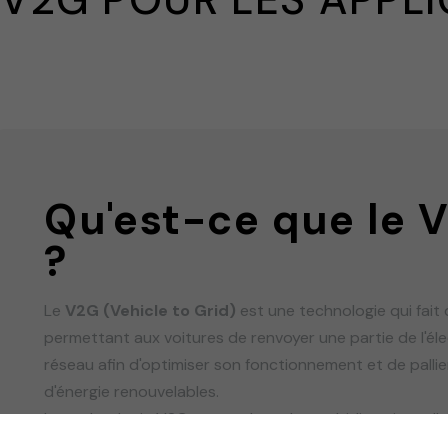
Qu'est-ce que le V
?
Le
V2G (Vehicle to Grid)
est une technologie qui fait
permettant aux voitures de renvoyer une partie de l'élec
réseau afin d'optimiser son fonctionnement et de pallier
d'énergie renouvelables.
La technologie V2G permet la recharge bidirectionnelle
véhicule électrique et d'utiliser l'énergie stockée dans l