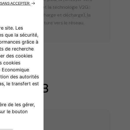
arge bidirectionnelle et la technologie V2G :
 dans les deux sens (charge et décharge), la
la batterie de la voiture vers le réseau.
 ET V2B