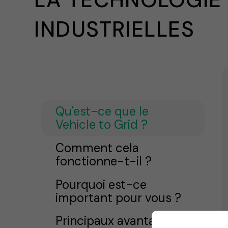
INDUSTRIELLES
Qu'est-ce que le
Vehicle to Grid ?
Comment cela
fonctionne-t-il ?
Pourquoi est-ce
important pour vous ?
Principaux avantages