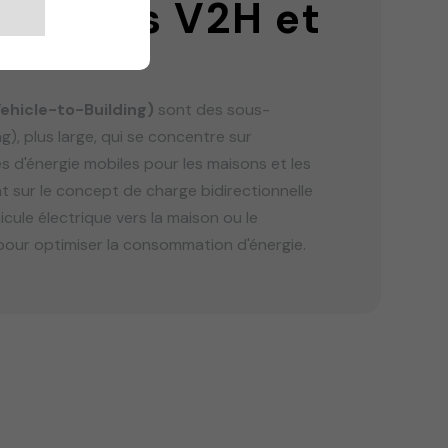
nologies V2H et
ehicle-to-Building)
sont des sous-
), plus large, qui se concentre sur
es d'énergie mobiles pour les maisons et les
 sur le concept de charge bidirectionnelle
hicule électrique vers la maison ou le
pour optimiser la consommation d'énergie.