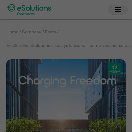
/
/
Home / Company
Posts
Free2move eSolutions e Leasys lanciano il primo voucher su base