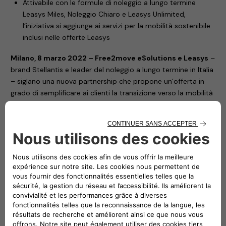
Attivabile con le formule di noleggio a lungo termine
Leasys Miles, Noleggio Chiaro e Leasys Unlimited,
l’iniziativa si aggiunge ai servizi per la mobilità sostenibile
inclusi nelle offerte Leasys
Milano, 8 marzo 2022 – Free2move eSolutions e Leasys
–
brand Stellantis e leader del noleggio a lungo termine in Italia
– siglano una nuova partnership che propone un’offerta in
grado di semplificare ai clienti la transizione verso la mobilità
elettrica, con prodotti e servizi pratici ed efficaci. Le due
società lanciano un innovativo voucher su base chilometrica
che garantisce una libertà di ricarica ancora più ampia alle
soluzioni di mobilità di Leasys.
Il voucher, rivolto sia alle aziende sia ai privati, comprende la
ricarica inclusa presso tutti i charging point della rete ALL-e
di Free2move eSolutions. Il servizio – disponibile con il
noleggio a lungo termine della Nuova 500 elettrica e delle
Jeep Renegade e Compass 4xe Plug-in Hybrid – permette di
includere nel canone un voucher di 8.500 km (pari a circa
1.115 kWh) per la citycar Fiat e di 3.000 km (pari a circa 680