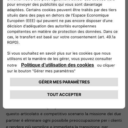
kWh) per i due modelli ibridi plug-in della gamma Jeep.
Il voucher, da utilizzare entro un anno dall’attivazione, è
attivabile con le formule di noleggio a lungo termine Leasys
Miles, Noleggio Chiaro e Leasys Unlimited. Un plus che si
aggiunge ai servizi Leasys dedicati alla mobilità sostenibile: la
Leasys e-Mobility Card, con cui ricaricare i veicoli
gratuitamente, presso la rete Leasys; i cavi per la ricarica
domestica e pubblica; il servizio di e-Parking.
Per usufruire del voucher basta registrarsi sul
sito publiccharging.all-e.com e procedere con l’attivazione.
Una volta conclusa, sarà possibile accedere all’app ALL-e,
così da individuare la colonnina più vicina e monitorare le
proprie sessioni di ricarica.
Per
Roberto Di Stefano
, CEO di Free2move eSolutions, “la
collaborazione con Leasys è un importante passo verso una
mobilità elettrica sempre più diffusa e accessibile a tutti. In
questo articolato e competitivo scenario la missione dei due
partner è eliminare ogni possibile preoccupazione per i clienti
e rendere più semplice e immediata la transizione, per