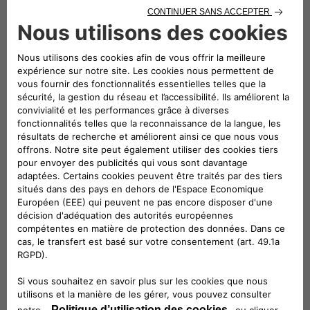
Prêt à participer à quelque
chose de plus grand ?
Nous sommes toujours à la
recherche de talents !
Découvrez nos postes à pourvoir et
rejoignez notre communauté de
talents. Chez Free2move eSolutions,
nous célébrons la diversité et
l'inclusion. Nous pensons que chaque
voix compte et nous recherchons
activement des personnes de tous
horizons pour rejoindre notre équipe.
Quels que soient votre culture, votre
sexe, vos capacités ou votre identité,
vous trouverez ici l'égalité des
chances et une communauté
accueillante.
En savoir plus