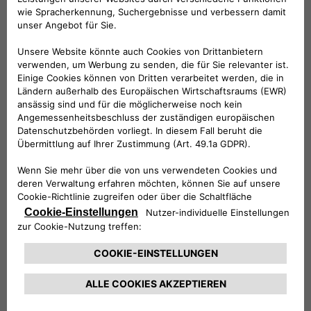
Was sind V2H- und V2B-
Technologien?
Vehicle-to-Home (V2H)
und
Vehicle-to-
Building (V2B)
sind Untergruppen der
umfassenderen Vehicle-to-Everything (V2X)-
Technologie, die sich auf die Nutzung von
Elektrofahrzeugen (EVs) als mobile
Energiequellen für Häuser bzw. Gebäude
konzentrieren. Diese Technologien nutzen das
Konzept des bidirektionalen Ladens, um den
Energietransfer von der EV-Batterie zurück in
ein Haus oder Gebäude zu erleichtern und so
als Ersatzstromquelle oder zur Optimierung
des Energieverbrauchs zu dienen.