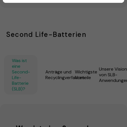
Second Life-Batterien
Was ist
eine
Unsere Visio
Second-
Anträge und
Wichtigste
von SLB-
Life-
Recyclingverfahren
Vorteile
Anwendunge
Batterie
(SLB)?