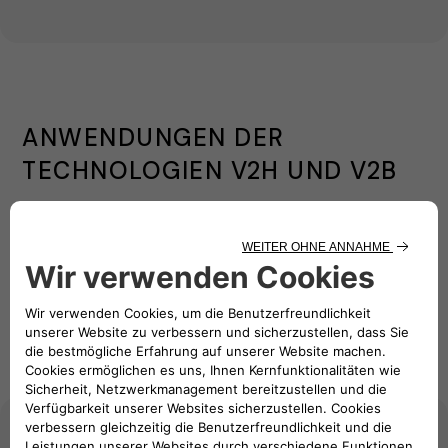
ANWENDUNGEN DER
TECHNOLOGIEN V2H UND V2B
Unsere
Was sind V2H-
Wie
Vision für
Wichtigste
und V2B-
funktionieren
V2H- und
Vorteile
Technologien?
sie?
V2B-
Lösungen