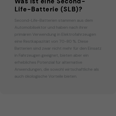
Was ist eine Second-
Life-Batterie (SLB)?
Second-Life-Batterien stammen aus dem
Automobilsektor und haben nach ihrer
primären Verwendung in Elektrofahrzeugen
eine Restkapazität von 70-80 %. Diese
Batterien sind zwar nicht mehr für den Einsatz
in Fahrzeugen geeignet, bieten aber ein
erhebliches Potenzial für alternative
Anwendungen, die sowohl wirtschaftliche als
auch ökologische Vorteile bieten.