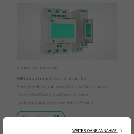
HOME CHARGING
MIDcounter
ist ein zertifizierter
Energiezähler, mit dem Sie den Verbrauch
Ihrer eProWallbox während jedes
Ladevorgangs überwachen können.
Mehr erfahren