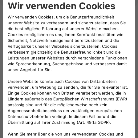
eMobility-Lösungen
Sorgenfrei reisen mit unseren mobilen Ladelösungen
Pay as
eSolutions
Pay as
eSolutions
you
Auflade-
you Move
RFID-
Move
App
Advanced
Karte
Beginner