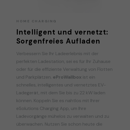
HOME CHARGING
Intelligent und vernetzt:
Sorgenfreies Aufladen
Verbessern Sie Ihr Ladeerlebnis mit der
perfekten Ladestation, sei es für Ihr Zuhause
oder für die effiziente Verwaltung von Flotten
und Parkplätzen.
eProWallbox
ist ein
schnelles, intelligentes und vernetztes EV-
Ladegerät, mit dem Sie bis zu 22 kW laden
können. Koppeln Sie es nahtlos mit Ihrer
eSolutions Charging App, um Ihre
Ladevorgänge mühelos zu verwalten und zu
überwachen. Nutzen Sie schon heute die