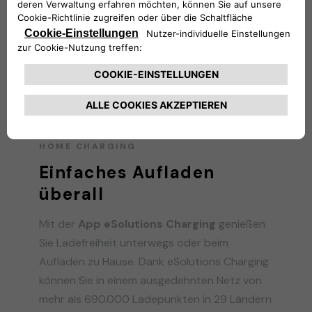
HOME CHARGING
Einfaches Aufladen
überall
Mit der
App eSolutions Charging
genießen
Sie Ladefreiheit unterwegs oder beim
Aufladen zu Hause. Dank eSolutions Charging
können Sie in einem ausgedehnten Netz von
mehr als 690.000 Ladepunkten in 29 Ländern