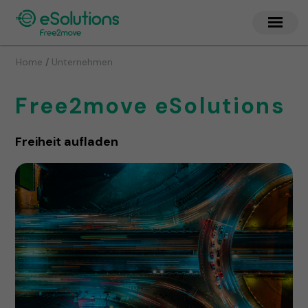
/
Home
Unternehmen
Free2move eSolutions
Freiheit aufladen