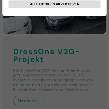
DrossOne V2G-
Projekt
Das
DrossOne V2G Parking Projekt
ist ein
groß angelegtes Vehicle-to-Grid (V2G)
System mit integriertem Energiespeicher, das
mit Unterstützung des Innovationsfonds der
Europäischen Kommission entwickelt wurde.
Mehr erfahren