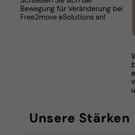
Schließen Sie sich der
Bewegung für Veränderung bei
Free2move eSolutions an!
W
b
e
v
Unsere Stärken