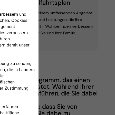
Wohlfahrtsplan
Profitieren Sie von einem umfassenden Angebot
an Initiativen und Leistungen, die Ihre
Lebensqualität und Ihr Wohlbefinden verbessern
sollen - für Sie und Ihre Familie.
Onboarding-Programm, das einen
ur gewährleistet. Während Ihrer
vitäten durchführen, die Sie dabei
eSolutions, so dass Sie von
steht darin, Sie dabei zu