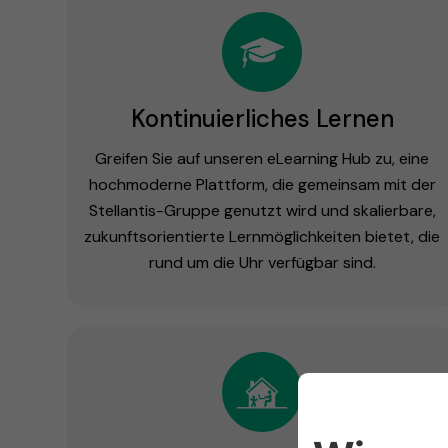
Kontinuierliches Lernen
Greifen Sie auf unseren eLearning Hub zu, eine
hochmoderne Plattform, die gemeinsam mit der
Stellantis-Gruppe genutzt wird und skalierbare,
zukunftsorientierte Lernmöglichkeiten bietet, die
rund um die Uhr verfügbar sind.