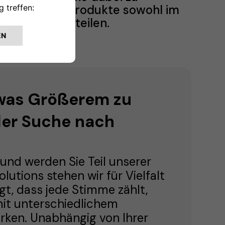
 über unsere Produkte sowohl im
enswerte zu teilen.
etwas Größerem zu
der Suche nach
und werden Sie Teil unserer
utions stehen wir für Vielfalt
gt, dass jede Stimme zählt,
mit unterschiedlichem
rken. Unabhängig von Ihrer