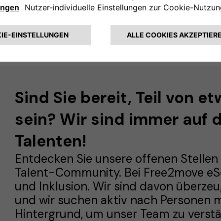
nnenzulernen, tiefgreifende Kenntnisse
eich zu erwerben und unsere Unternehm
Sind Sie bereit, Teil von 
sein? Wir sind immer auf 
Talenten!
Entdecken Sie unsere offenen Stellen 
Talent-Community. Bei Free2move eSol
und Inklusion. Wir sind davon überzeu
und wir suchen aktiv nach Personen 
Hintergrund, um unser Team zu verstä