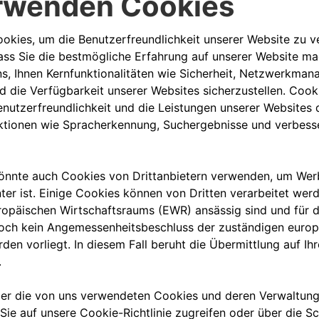
Wellness
Nutzen Sie unsere Wellness-App, um Ihr
Engagement, Ihre Motivation und Ihr
Stressniveau zu messen und zu verbessern.
ten? Wir bieten Ihnen ein effektives 
Integration in unsere Unternehmenskult
lutions werden Sie eine Reihe von Akti
-Kultur besser anzueignen.
ng integriert und kennen jeden Teil von 
r zu gehören. Ein Teil der Tätigkeiten be