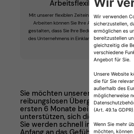
Arbeitsflexibilität
Mit unserer flexiblen Zeiteinteilung und agilem
Arbeiten können Sie Ihre Arbeitszeiten so
gestalten, dass Sie Ihre Bedürfnisse mit denen
des Unternehmens in Einklang bringen können.
Sie möchten unserem Team beitre
reibungslosen Übergang und eine 
ersten 6 Monate bei Free2move eSo
unterstützen, sich die eSolutions
Sie werden schnell in jede Umgebu
Anfang an das Gefühl haben, hierhe