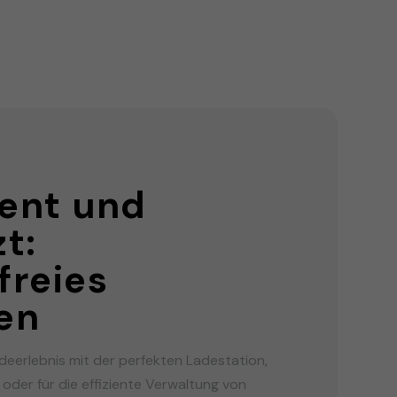
G
gent und
t:
freies
en
adeerlebnis mit der perfekten Ladestation,
e oder für die effiziente Verwaltung von