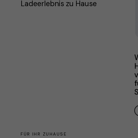
Ladeerlebnis zu Hause
W
H
v
f
S
FÜR IHR ZUHAUSE