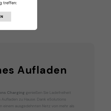
G
hes Aufladen
l
ons Charging
genießen Sie Ladefreiheit
 Aufladen zu Hause. Dank eSolutions
in einem ausgedehnten Netz von mehr als