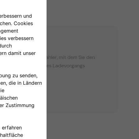
G
zertifizierter Energiezähler, mit dem Sie den
oWallbox während jedes Ladevorgangs