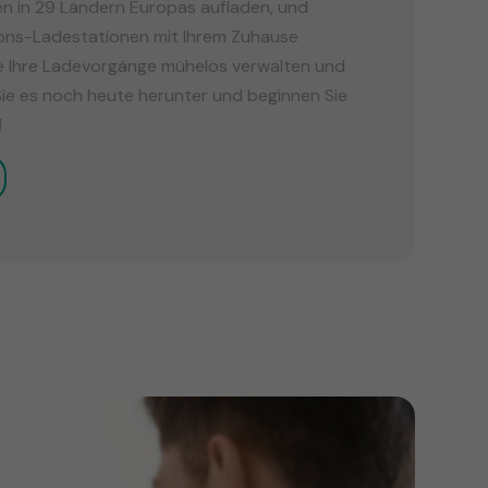
 in 29 Ländern Europas aufladen, und
ions-Ladestationen mit Ihrem Zuhause
ie Ihre Ladevorgänge mühelos verwalten und
ie es noch heute herunter und beginnen Sie
!