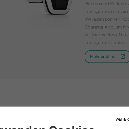
Flotten und Parkplät
intelligentes und ve
kW laden können. Kopp
Charging App, um Ih
zu überwachen. Nutze
intelligenten Ladens!
Mehr erfahren