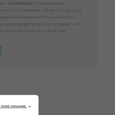
zen.
eProWallbox
ist ein schnelles,
rnetztes EV-Ladegerät, mit dem Sie bis zu 22
eln Sie es nahtlos mit Ihrer eSolutions
re Ladevorgänge mühelos zu verwalten und
n Sie schon heute die Zukunft des