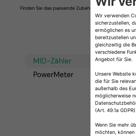
Finden Sie das passende Zubehör für Ihr Ladegerät
MID-Zähler
PowerMeter