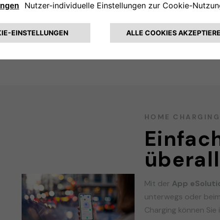
gen
HOME CHARGIN
Einfac
überal
Mit der
App eSoluti
unterwegs oder beim
Charging können Sie 