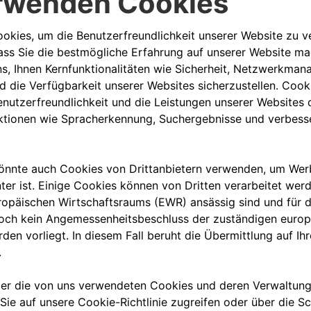
HOME CHARGIN
MIDcounter
ist ein 
Verbrauch Ihrer ePr
überwachen können.
Mehr erfahren