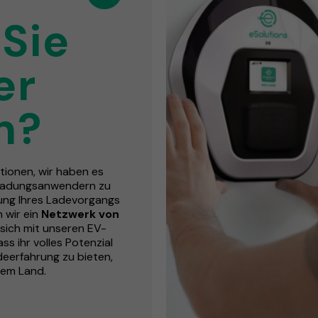
Sie
er
n?
tionen, wir haben es
eadungsanwendern zu
tung Ihres Ladevorgangs
 wir ein
Netzwerk von
sich mit unseren EV-
s ihr volles Potenzial
deerfahrung zu bieten,
rem Land.