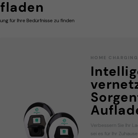
fladen
ng für Ihre Bedürfnisse zu finden
HOME CHARGIN
Intelli
vernetz
Sorgen
Auflad
Verbessern Sie Ihr L
sei es für Ihr Zuhaus