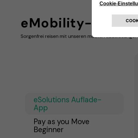
eMobility-Lösun
Sorgenfrei reisen mit unseren mobilen Ladelösungen
eSolutions Auflade-
App
Pay as you Move
Beginner