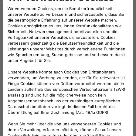
Milan
Turin
Via Varesina, 162,
Mirafiori porta 12,
20156 Mailand
C.so Orbassano
Italien
367
10137 Turin
Italien