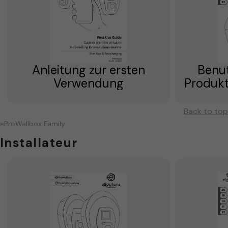
Anleitung zur ersten
Benu
Verwendung
Produkt
Back to top
eProWallbox Family
Installateur