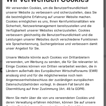
Befestigung der eProWallbox an der
Wand
Back to top
eProWallbox Family
Dokumentation