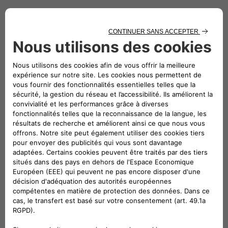
Toute la famille des dispositifs de recharge eProWallbox
(eProWallbox, eProWallbox Move et eProfessional) a obtenu
la certification Type Approved TÜV Rheinland, qui s’ajoute à
toutes les certifications obligatoires prévues par l’Union
Européenne. Les dispositifs eProWallbox ont en outre été
officiellement validés par les organes techniques de
Stellantis et sont donc parfaitement compatibles avec
toutes les voitures électriques et hybrides rechargeables du
groupe. Free2move eSolutions se confirme ainsi comme l’un
des producteurs européens d’équipements de service de
véhicules électriques (EVSE) les plus soucieux de la sécurité
des consommateurs.
La solution la plus pratique pour recharger jusqu’à deux
véhicules en même temps avec une puissance maximale de
44 kW est par contre l’ePublic, l’offre Free2move eSolutions
idéale pour les parkings publics ou réservés. Résistant à
toutes les conditions atmosphériques et aux manipulations,
elle est dotée d’un compteur certifié MID (directive sur les