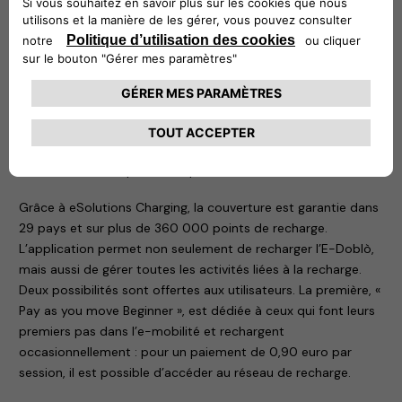
instruments de mesure) permettant d’utiliser les données de
consommation à des fins fiscales.
Afin de jouir d’une pleine liberté et de recharger le nouveau
E-Doblò en itinérance, Free2move eSolutions propose
eSolutions Charging, une application conçue pour répondre
aux besoins de ceux qui font leurs premiers pas dans
l’eMobilité et de ceux qui doivent utiliser plus fréquemment
la mobilité électrique « en déplacement ».
Grâce à eSolutions Charging, la couverture est garantie dans
29 pays et sur plus de 360 000 points de recharge.
L’application permet non seulement de recharger l’E-Doblò,
mais aussi de gérer toutes les activités liées à la recharge.
Deux possibilités sont offertes aux utilisateurs. La première, «
Pay as you move Beginner », est dédiée à ceux qui font leurs
premiers pas dans l’e-mobilité et rechargent
occasionnellement : pour un paiement de 0,90 euro par
session, il est possible d’accéder au réseau de recharge.