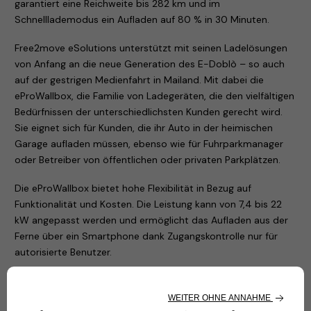
garantiert eine Reichweite bis 282 km und im
Schnelllademodus ein Aufladen auf 80 % in 30 Minuten.
Free2move eSolutions unterstützt mit seinen Ladelösungen
von Anfang an die neue Generation des E-Doblò – so auch
auf der gestrigen Medienfahrt in Mailand. Mit dabei die
eProWallbox, die Familie von Ladegeräten, die den vielfältigen
Bedürfnissen der unterschiedlichsten Kunden gerecht wird.
Sie eignet sich für Kunden, die ihr Auto in der heimischen
Garage aufladen müssen, ebenso wie für Fuhrparkmanager
oder Betreiber von öffentlichen oder privaten Parkplätzen.
Die eProWallbox bietet hohe Flexibilität in Bezug auf
Funktionalität und Kosten. Die Leistung kann von 7,4 bis 22
kW angepasst werden und ermöglicht das Aufladen aus der
Ferne über ein Smartphone dank Zugangskontrolle nur für
autorisierte Benutzer.
Die gesamte eProWallbox-Familie von Ladegeräten
(eProWallbox, eProWallbox Move und eProfessional) hat die