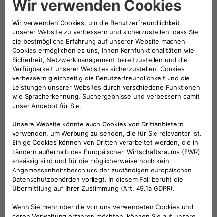
TÜV Rheinland Type Approved-Zertifizierung erhalten, die
zusätzlich zu allen von der Europäischen Union
vorgeschriebenen Zertifizierungen gilt. Außerdem wurden die
eProWallboxen von den technischen Stellen von Stellantis
offiziell validiert und sind daher optimal mit allen elektrischen
und Plug-in-Hybrid-Fahrzeugen der Gruppe kompatibel.
Free2move eSolutions bestätigt sich somit als einer der
sicherheitsbewusstesten Hersteller von EVSE (Electric Vehicle
Supply Equipment) in Europa.
Als praktischste Lösung zum gleichzeitigen Laden von zwei
Fahrzeugen mit einer maximalen Leistung von 44 kW bietet
sich ePublic an, das Angebot Free2move eSolutions, das
insbesondere für öffentliche Parkplätze oder Parkplätze mit
reservierter Zufahrt geeignet ist.Diese Ladestelle ist
witterungs- und manipulationssicher und mit einem MID-
zertifizierten Zähler (Measuring Instruments Directive)
ausgestattet, um die Verbrauchsdaten für steuerliche
Zwecke nutzen zu können.