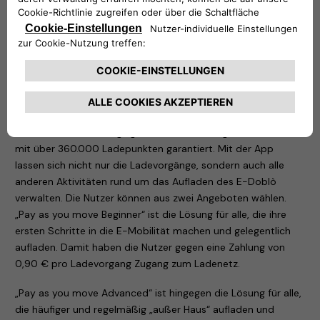
Damit die Ungebundenheit des neue E-Doblò optimal
genutzt und er unterwegs jederzeit aufgeladen werden kann,
stellt Free2move eSolutions die App eSolutions Charging
bereit, die sowohl für Nutzer gedacht ist, die die ersten
Schritte in der E-Mobilität unternehmen als auch für alle, die
die Vorteile der Elektromobilität „außer Haus“ häufiger
nutzen.
Dank eSolutions Charging ist eine Abdeckung in 29 Ländern
mit über 360.000 Ladepunkten garantiert. Mit der App
lassen sich nicht nur die Ladevorgänge, sondern auch alle
anderen Aktivitäten rund um das Aufladen des E-Doblò
verwalten. Die Nutzer können aus zwei Angeboten wählen.
„Pay as you move Beginner“ ist die Lösung für alle, die ihre
ersten Schritte in die E-Mobilität machen und gelegentlich
aufladen. Damit haben die Nutzer gegen eine Zahlung von
0,90 € pro Ladevorgang Zugang zum Ladenetz.
„Pay as you move Advanced“ ist hingegen die Lösung für alle,
die häufiger und regelmäßig „außer Haus“ aufladen und