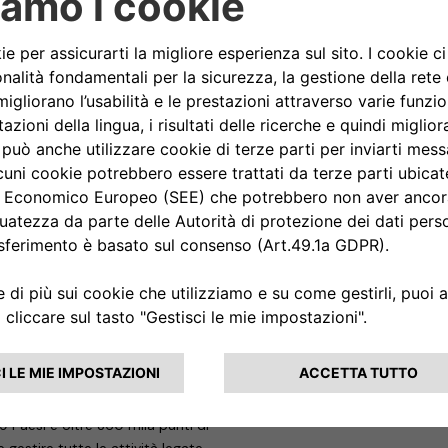
eProWallbox, eProWallbox Move e
d TÜV Rheinland, che si
’Unione Europea. Inoltre, le
cnici di Stellantis e sono quindi
e ibride plug-in del gruppo.
 europei di EVSE (Electric
consumatore.
li contemporaneamente con una
ree2move eSolutions ideale per i
tte le condizioni atmosferiche e
MID (Measuring Instruments
 E-Doblò on-the-go, Free2move
secondare le esigenze sia di chi
ità di sfruttare con maggiore
9 Paesi e oltre 360 mila punti di
 gestire tutte le attività legate