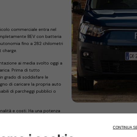
icolo commerciale entra nel
completamente BEV con batteria
autonomia fino a 282 chilometri
t charge.
entazione ai media svolto oggi a
arica. Prima di tutto
 in grado di soddisfare le
ogno di caricare la propria auto
sabili di parcheggi pubblici o
ionalità e costi. Ha una potenza
carica da remoto, solo a chi è
o degli accessi.