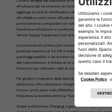
L’intera famiglia dei dispositivi di ricarica eProWallbox (
eProfessional) ha ottenuto la Certificazione Type Approve
aggiunge a tutte le certificazioni obbligatorie previste dall
eProWallbox sono state ufficialmente validate dagli enti te
perfettamente compatibili con tutte le vetture elettriche 
Free2move eSolutions si conferma così uno dei produttori
Vehicle Supply Equipment) più attenti alla sicurezza del 
La soluzione più pratica per ricaricare fino a due veico
potenza massima di 44 kW è invece la ePublic, l’offerta F
parcheggi pubblici o ad accesso riservato. Resistente a tu
alle manomissioni, è dotata di un contatore certificato 
Directive) per utilizzare i dati di consumo a fini fiscali.
Per godere il massimo della libertà e ricaricare il nuovo
eSolutions offre eSolutions Charging, l’app pensata per as
muove i primi passi nella eMobility sia di chi ha la necess
frequenza la mobilità elettrica “fuori casa”.
Grazie a eSolutions Charging, è garantita la copertura in 2
ricarica. Con l’app non solo è possibile ricaricare ma anche