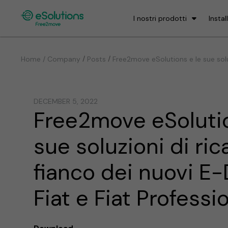
I nostri prodotti
Instal
/
/
Home / Company
Posts
Free2move eSolutions e le sue soluz
DECEMBER 5, 2022
Free2move eSolutio
sue soluzioni di ric
fianco dei nuovi E-
Fiat e Fiat Professi