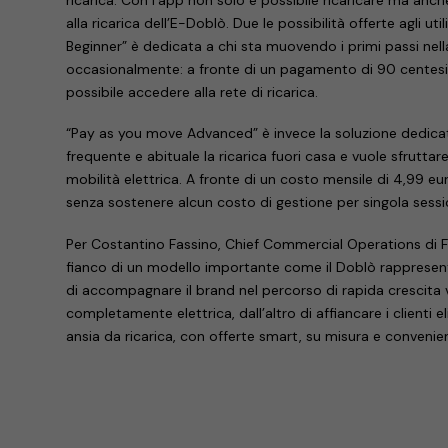
alla ricarica dell’E-Doblò. Due le possibilità offerte agli ut
Beginner” è dedicata a chi sta muovendo i primi passi nella
occasionalmente: a fronte di un pagamento di 90 centesim
possibile accedere alla rete di ricarica.
“Pay as you move Advanced” è invece la soluzione dedicata
frequente e abituale la ricarica fuori casa e vuole sfruttar
mobilità elettrica. A fronte di un costo mensile di 4,99 eur
senza sostenere alcun costo di gestione per singola sessi
Per Costantino Fassino, Chief Commercial Operations di F
fianco di un modello importante come il Doblò rappresent
di accompagnare il brand nel percorso di rapida crescit
completamente elettrica, dall’altro di affiancare i clienti 
ansia da ricarica, con offerte smart, su misura e convenien