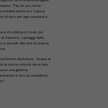
ilizzatori. “Pay as you move
 mobilità elettrica e ricarica
i di euro per ogni sessione è
 a chi utilizza in modo più
e al massimo i vantaggi della
o si accede alla rete di ricarica
one.
ree2move eSolutions, “essere al
a la nostra volontà da un lato
a verso una gamma
eliminando in loro la cosiddetta
ti”.