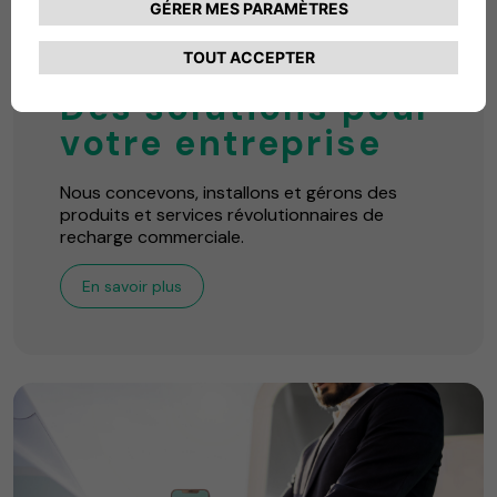
CHARGEMENT VEHICULES ELECTRIQUES
ENTREPRISES
Des solutions pour
votre entreprise
Nous concevons, installons et gérons des
produits et services révolutionnaires de
recharge commerciale.
En savoir plus