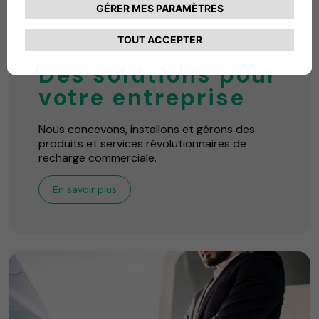
CHARGEMENT VEHICULES ELECTRIQUES
ENTREPRISES
Des solutions pour
votre entreprise
Nous concevons, installons et gérons des
produits et services révolutionnaires de
recharge commerciale.
En savoir plus