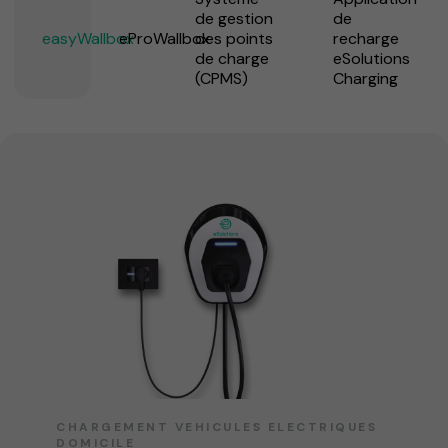
de gestion
de
easyWallbox
eProWallbox
des points
recharge
de charge
eSolutions
(CPMS)
Charging
CHARGEMENT VEHICULES ELECTRIQUES
DOMICILE