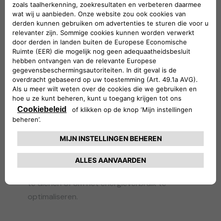
Wat zijn V2H- en V2B-
technologieën?
Vehicle-to-Home (V2H)
en
Vehicle-to-
Building (V2B)
zijn onderdelen van de
bredere Vehicle-to-Everything (V2X)
technologie, gericht op het gebruik van
elektrische voertuigen (EV's) als mobiele
energiebronnen voor respectievelijk huizen en
gebouwen. Deze technologieën maken
gebruik van het concept van bidirectioneel
opladen om de energieoverdracht van de EV-
batterij terug naar een huis of gebouw te
vergemakkelijken, om als back-up energiebron
te dienen of om het energieverbruik te
optimaliseren.