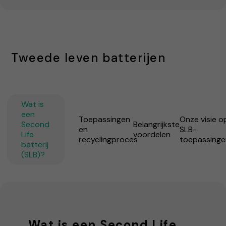
Tweede leven batterijen
Wat is
een
Toepassingen
Onze visie o
Second
Belangrijkste
en
SLB-
Life
voordelen
recyclingproces
toepassinge
batterij
(SLB)?
Wat is een Second Life