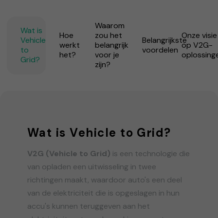
Waarom
Wat is
Hoe
zou het
Onze visie
Vehicle
Belangrijkste
werkt
belangrijk
op V2G-
to
voordelen
het?
voor je
oplossing
Grid?
zijn?
Wat is Vehicle to Grid?
V2G (Vehicle to Grid)
is een technologie die
van opladen een uitwisseling in twee
richtingen maakt, waardoor auto's een deel
van de elektriciteit die is opgeslagen in hun
accu's kunnen teruggeven aan het