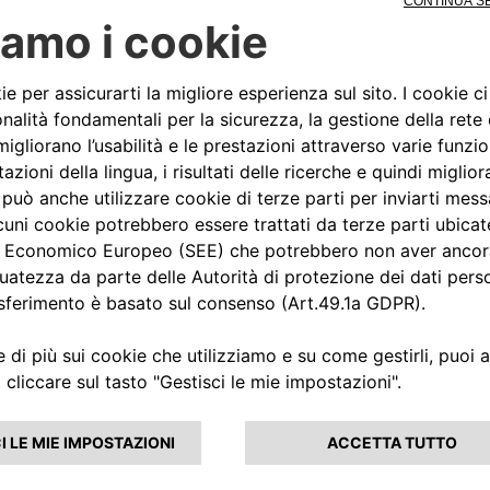
erte al 100 per cento dedicate
rogetti e i prodotti offerti da
ssa dalla easyWallbox – ricarica
un uso privato – alla
bile e connesso che funziona fino
ntrollo in modo semplice e da
enti pubblici e semi-pubblici,
 ad automobili, bus e camion
assimo.
100 chilometri in meno di 30
à utilizzando second-life-
luzione ideale per stazioni di
 elettrici.
ata di ricarica rapida che
ire ricarica in contesti urbani
impossibili. Fino ad arrivare ad