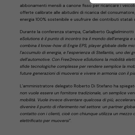
abbonamenti mensili a canone fisso per ricaricare i veicoli
offerte calibrate alle abitudini di ricarica del consumator
energia 100% sostenibile e usufruire dei contributi statali d
Durante la conferenza stampa, Carlalberto Guglielminott
eSolutions è il punto di incontro tra il mondo dell’energia e 
combina il know-how di Engie EPS, player globale delle micr
l’accumulo di energia, e l’esperienza di Stellantis, uno dei g
dell’automotive. Con Free2move eSolutions la mobilità elettr
sfide tecnologiche complesse per rendere semplice la mobili
future generazioni di muoversi e vivere in armonia con il pi
L’amministratore delegato Roberto Di Stefano ha spiega
non vuole essere un fornitore tradizionale, un semplice vendi
mobilità. Vuole invece diventare qualcosa di più, accelerar
divenire il punto di riferimento nel settore: un partner glob
contatto con i clienti, cioè con chiunque utilizza un mezzo d
elettrificato per muoversi”
.