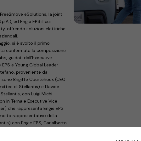
 Free2move eSolutions, la joint
.p.A.), ed Engie EPS il cui
ity, offrendo soluzioni elettriche
aziendali.
gio, si è svolto il primo
stata confermata la composizione
ri, guidati dall’Executive
ie EPS e Young Global Leader
tefano, proveniente da
ne sono Brigitte Courtehoux (CEO
ttee di Stellantis) e Davide
tellantis, con Luigi Michi
 in Terna e Executive Vice
icer) che rappresenta Engie EPS.
, molto rappresentativo della
antis) con Engie EPS, Carlalberto
o dell’attività della nuova
 elettrica, completando il