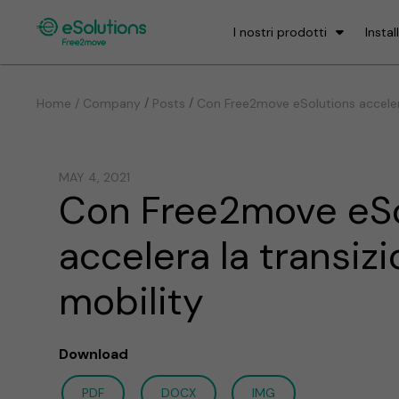
I nostri prodotti
Instal
/
/
Home / Company
Posts
Con Free2move eSolutions accelera 
MAY 4, 2021
Con Free2move eSo
accelera la transizi
mobility
Download
PDF
DOCX
IMG