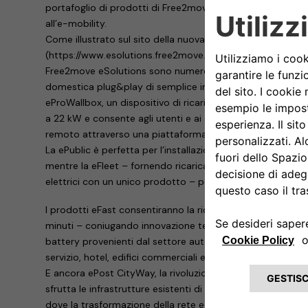
portafoglio di prodotti di Free2move con una serie di off
all’e-mobility.
Come illustrato sul sito della nuova società lanciato oggi
(https://www.esolutions.free2move.com/it/), le attività, i p
Free2move eSolutions sono numerosi e diversificati. Si pa
domestica plug&play di semplice installazione, adatta ad 
eProWallbox, un dispositivo di ricarica intelligente, flessi
a 22 kW e consente agli utenti e ai gestori di flotte il co
remoto attraverso una piattaforma digitale.
La ePublic è perfetta per l’installazione all’aperto in ambi
mentre la eFleet – fornendo ricarica rapida e servizi V2G
elettrici con un unico prodotto – porta la flessibilità al m
I prodotti eFast consentiranno la ricarica rapida – fino a 
minuti – coniugando innovazione tecnologica e sostenibilit
battery provenienti dal settore automobilistico: sono la so
servizio, hotel, edifici commerciali e piccole flotte di veicoli
E ancora ePost CityWay, la rivoluzionaria soluzione brevett
sfrutta le infrastrutture esistenti di tram e filobus per offr
dove la trasformazione della rete e delle opere civili sono 