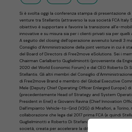
Si è svolta oggi la conferenza stampa di presentazione di
venture tra Stellantis (attraverso la sua società FCA Italy S
obiettivo è supportare e favorire la transizione all’e-mobil
innovative e su misura sia per i clienti privati sia per quelli 
A seguito del closing dell’operazione avvenuto lunedì 3 mag
Consiglio d’Amministrazione della joint venture in cui è 
del Board of Directors di Free2move eSolutions. Sei i memb
Chairman Carlalberto Guglielminotti (proveniente da Eng
2020 del World Economic Forum) e dal CEO Roberto Di S
Stellantis. Gli altri membri del Consiglio d’Amministrazio
di Free2move Brand e membro del Global Executive Commi
Mele (Deputy Chief Operating Officer Enlarged Europe) di S
(precedentemente Head of Strategy and System Operation
President in Enel) e Giovanni Ravina (Chief Innovation Off
Dall’impianto Vehicle-to-Grid (V2G) di Mirafiori, a Torino
collaborazione che lega dal 2017 prima FCA (e quindi Stell
Guglielminotti e Roberto Di Stefano hanno annunciato l’avvi
società, creata per accelerare la diffusione della mobilità