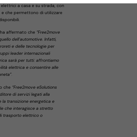
 elettrici a casa e su strada, con
e, e che permettono di utilizzare
isponibili.
i ha affermato che
“Free2move
quello dell’automotive. Infatti,
oreti e delle tecnologie per
ruppi leader internazionali
ica sarà per tutti: affrontiamo
tà elettrica e consentire alle
aneta”
.
to che
“Free2move eSolutions
tore di servizi legati alla
e la transizione energetica e
ale che interagisce a stretto
i trasporto elettrico o