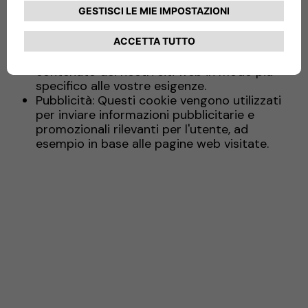
web. I cookie di prestazione ci aiutano, ad
esempio, a identificare le aree
particolarmente frequentate del nostro sito
web. In questo modo, possiamo adattare il
contenuto dei nostri siti web in modo più
specifico alle vostre esigenze.
Pubblicità: Questi cookie vengono utilizzati
per inviare informazioni pubblicitarie e
promozionali rilevanti per l'utente, ad
esempio in base alle pagine web visitate.