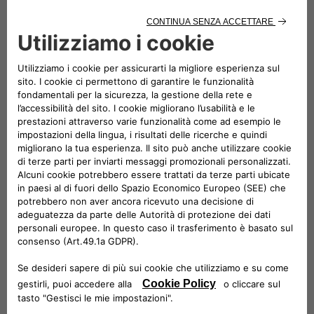
Potete attivare e disattivare direttamente da
questo sito web ciascuna delle categorie di
cookie di cui sopra (con l'unica eccezione dei
cookie tecnicamente necessari, che sono
strettamente necessari). Nel caso di cookie di
terze parti, questo sito web non li utilizzerà più
dopo averli disabilitati (non possiamo
cancellarli).
Tecnicamente necessari: Questi cookie sono
essenziali per il corretto funzionamento dei
siti web e delle loro funzioni. Ad esempio:
cookie di autenticazione.
Comfort: Questi cookie ci permettono di
migliorare il comfort e l'usabilità dei siti web
e di fornire varie funzionalità. Ad esempio: i
cookie di funzionalità possono essere
utilizzati per memorizzare i risultati della
ricerca, la lingua, le dimensioni dei caratteri.
Prestazioni: Questi cookie raccolgono
informazioni sulle modalità di utilizzo dei siti