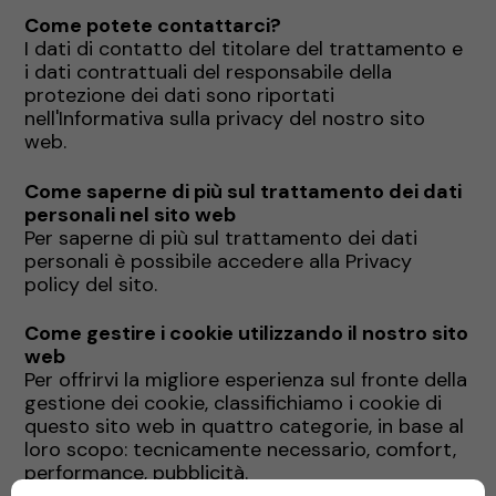
Come potete contattarci?
I dati di contatto del titolare del trattamento e
i dati contrattuali del responsabile della
protezione dei dati sono riportati
nell'Informativa sulla privacy del nostro sito
web.
Come saperne di più sul trattamento dei dati
personali nel sito web
Per saperne di più sul trattamento dei dati
personali è possibile accedere alla Privacy
policy del sito.
Come gestire i cookie utilizzando il nostro sito
web
Per offrirvi la migliore esperienza sul fronte della
gestione dei cookie, classifichiamo i cookie di
questo sito web in quattro categorie, in base al
loro scopo: tecnicamente necessario, comfort,
performance, pubblicità.