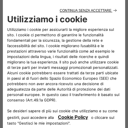
Milano
Torino
Via Varesina, 162,
Mirafiori porta 12,
20156 Milano
C.so Orbassano
Italia
367
10137 Torino
Italia