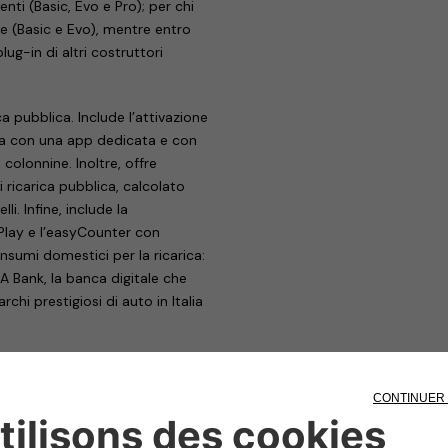
nti (Basic, Evo e Pro); per chi
 (Basic e Evo), mentre entro
lug-in di altri costruttori
a pubblica. Include l’attivazione
lica con una app dedicata e con
olonnine. Inoltre, offre
i ricarica pubblica, calcolato
i. Infine, include la
Play e l’easyCounter con
onsumi domestici per la ricarica:
A Bank, la banca digitale che
chi prestigiosi di auto in Italia
er la fornitura di tutta l’energia
rvizi innovativi con soluzioni e
 consumi: prevede un maggiore
ti dalla bolletta di Wekiwi e