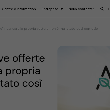
Centre d’information
Entreprise
Nous contacter
L-e” ricaricare la propria vettura non è mai stato così comodo
ve offerte
a propria
tato così