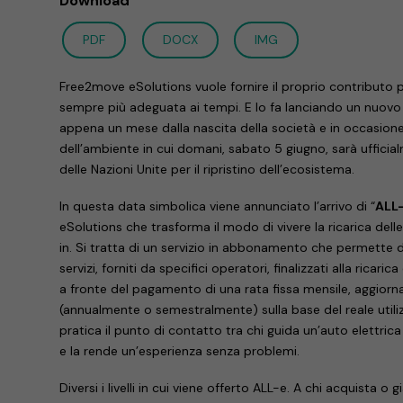
Download
PDF
DOCX
IMG
Free2move eSolutions vuole fornire il proprio contributo
sempre più adeguata ai tempi. E lo fa lanciando un nuovo
appena un mese dalla nascita della società e in occasion
dell’ambiente in cui domani, sabato 5 giugno, sarà uffici
delle Nazioni Unite per il ripristino dell’ecosistema.
In questa data simbolica viene annunciato l’arrivo di “
ALL
eSolutions che trasforma il modo di vivere la ricarica delle
in. Si tratta di un servizio in abbonamento che permette di
servizi, forniti da specifici operatori, finalizzati alla ricarica 
a fronte del pagamento di una rata fissa mensile, aggior
(annualmente o semestralmente) sulla base del reale utilizzo
pratica il punto di contatto tra chi guida un’auto elettrica e 
e la rende un’esperienza senza problemi.
Diversi i livelli in cui viene offerto ALL-e. A chi acquista o