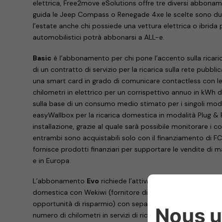
elettrica, Free2move eSolutions offre tre diversi abboname
guida le Jeep Compass o Renegade 4xe le scelte sono due
l’estate anche chi possiede una vettura elettrica o ibrida p
automobilistici potrà abbonarsi a ALL-e.
Basic
è l’abbonamento per chi pone l’accento sulla ricaric
di un contratto di servizio per la ricarica sulla rete pubb
una smart card in grado di comunicare contactless con le c
chilometri in elettrico per un corrispettivo annuo in kWh d
sulla base di un consumo medio stimato per i singoli modell
easyWallbox per la ricarica domestica in modalità Plug & 
installazione, grazie al quale sarà possibile monitorare i c
entrambi sono acquistabili solo con il finanziamento di FC
fornisce prodotti finanziari per supportare le vendite di mar
e in Europa.
L’abbonamento
Evo
richiede l’attivazione di un contratto p
domestica con Wekiwi (fornitore di gas e luce, che offre se
opportunità di risparmio) con separata fatturazione dei
numero di chilometri in servizi di ricarica domestica (dedot