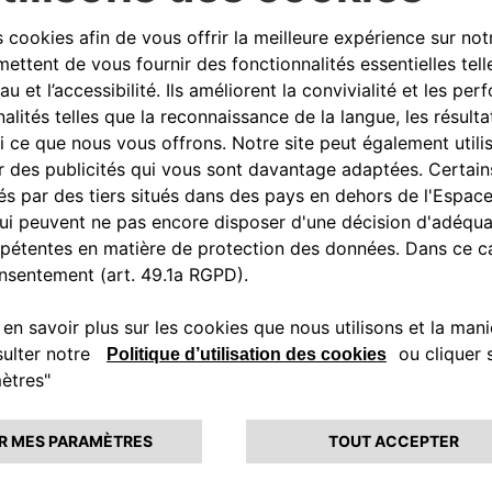
onsiderando un profilo di consumo
nno.
a 500 – i clienti possono
.
ensile aggiornato ogni sei mesi
 del servizio di ricarica:
.
te di FCA Bank senza alcun costo
to all’acquisto e all’installazione
to coincide con la durata minima
nto, infatti, comporta
so di risoluzione
 si avrà accesso a un’offerta
sottoscrizione di questa offerta
bbonamento ALL-e con ricarica