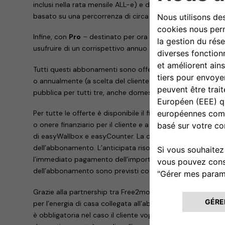
inclusi nella rata mensile ALL-e) e di ricarica pubblica, c
basato su una percorrenza di circa 10 mila chilometri all’a
Infine, con
Pro
– destinato per ora esclusivamente a Nuov
usufruire di un corrispettivo annuo di chilometri maggiore
Tutti questi abbonamenti sono offerti a un prezzo fisso m
o annualmente (a scelta del cliente) sulla base del reale uso
pubblica per tutti tre, anche domestica solo per Evo e Pro
Per tutte le offerte è disponibile il finanziamento da par
o onere finanziario per il cliente e a interessi zero, finalizza
di easyWallbox e easyCounter. La durata del finanziamen
dell’abbonamento. L’anticipata risoluzione dell’abboname
l’immediato pagamento dell’importo finanziato. In ogni ca
dell’abbonamento sono previsti conguagli.
Grazie alla partnership tra Free2move eSolutions e Wekiwi,
per l’energia di casa collegata all’abbonamento ALL-e. La 
è obbligatoria nel caso il cliente voglia accedere a un a