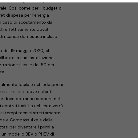
 fatturerà ogni mese (+IVA e
ale. Così come per il budget di
get di spesa per l’energia
 in caso di scostamento da
sti effettivamente dovuti.
 di ricarica domestica incluso
cio del 19 maggio 2020, chi
box e la sua installazione
detrazione fiscale del 50 per
ta.
ealmente facile e richiede pochi
w.all-e.com
dove i clienti
e e dove potranno scoprire nel
i contrattuali. La richiesta verrà
nei tempi tecnici strettamente
egade e Compass 4xe e della
tati per diventare i primi a
con un modello BEV o PHEV di