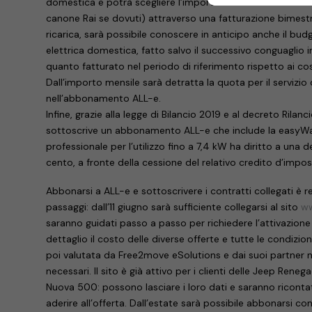
domestica e potrà scegliere l’importo mensile che Wekiwi
canone Rai se dovuti) attraverso una fatturazione bimestr
ricarica, sarà possibile conoscere in anticipo anche il bud
elettrica domestica, fatto salvo il successivo conguaglio
quanto fatturato nel periodo di riferimento rispetto ai co
Dall’importo mensile sarà detratta la quota per il servizio
nell’abbonamento ALL-e.
Infine, grazie alla legge di Bilancio 2019 e al decreto Rilan
sottoscrive un abbonamento ALL-e che include la easyWall
professionale per l’utilizzo fino a 7,4 kW ha diritto a una 
cento, a fronte della cessione del relativo credito d’impos
Abbonarsi a ALL-e e sottoscrivere i contratti collegati è r
passaggi: dall’11 giugno sarà sufficiente collegarsi al sito
ww
saranno guidati passo a passo per richiedere l’attivazion
dettaglio il costo delle diverse offerte e tutte le condizion
poi valutata da Free2move eSolutions e dai suoi partner 
necessari. Il sito è già attivo per i clienti delle Jeep Ren
Nuova 500: possono lasciare i loro dati e saranno ricontat
aderire all’offerta. Dall’estate sarà possibile abbonarsi 