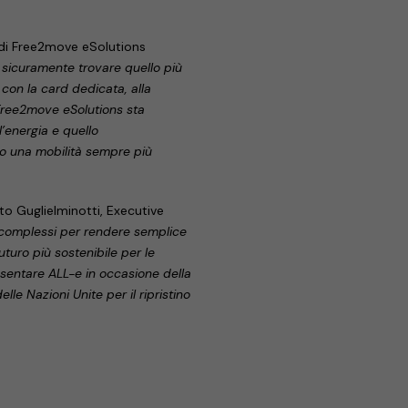
 di Free2move eSolutions
ò sicuramente trovare quello più
con la card dedicata, alla
 Free2move eSolutions sta
l’energia e quello
so una mobilità sempre più
to Guglielminotti, Executive
 complessi per rendere semplice
futuro più sostenibile per le
sentare ALL-e in occasione della
le Nazioni Unite per il ripristino