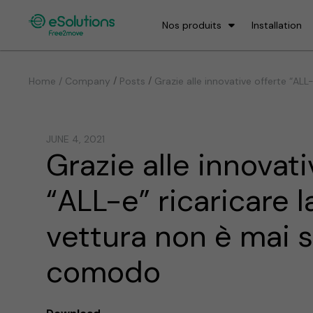
Nos produits
Installation
/
/
Home / Company
Posts
Grazie alle innovative offerte “AL
JUNE 4, 2021
Grazie alle innovati
“ALL-e” ricaricare l
vettura non è mai s
comodo