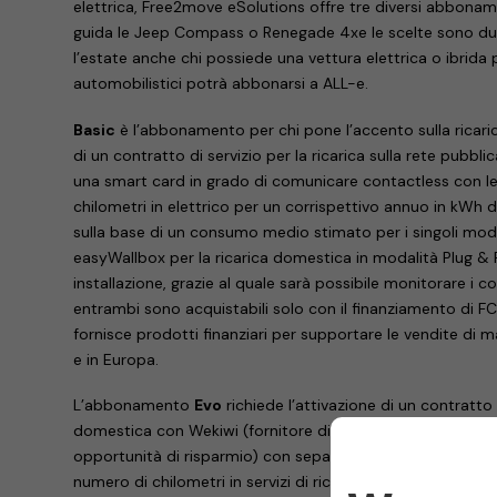
elettrica, Free2move eSolutions offre tre diversi abboname
guida le Jeep Compass o Renegade 4xe le scelte sono due
l’estate anche chi possiede una vettura elettrica o ibrida p
automobilistici potrà abbonarsi a ALL-e.
Basic
è l’abbonamento per chi pone l’accento sulla ricaric
di un contratto di servizio per la ricarica sulla rete pubb
una smart card in grado di comunicare contactless con le c
chilometri in elettrico per un corrispettivo annuo in kWh d
sulla base di un consumo medio stimato per i singoli modell
easyWallbox per la ricarica domestica in modalità Plug & 
installazione, grazie al quale sarà possibile monitorare i c
entrambi sono acquistabili solo con il finanziamento di FC
fornisce prodotti finanziari per supportare le vendite di mar
e in Europa.
L’abbonamento
Evo
richiede l’attivazione di un contratto p
domestica con Wekiwi (fornitore di gas e luce, che offre se
opportunità di risparmio) con separata fatturazione dei
numero di chilometri in servizi di ricarica domestica (dedot