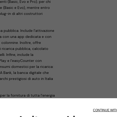
nti (Basic, Evo e Pro); per chi
 (Basic e Evo), mentre entro
lug-in di altri costruttori
a pubblica. Include l’attivazione
lica con una app dedicata e con
olonnine. Inoltre, offre
i ricarica pubblica, calcolato
i. Infine, include la
Play e l’easyCounter con
onsumi domestici per la ricarica:
A Bank, la banca digitale che
chi prestigiosi di auto in Italia
er la fornitura di tutta l’energia
rvizi innovativi con soluzioni e
 consumi: prevede un maggiore
ti dalla bolletta di Wekiwi e