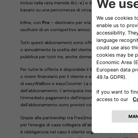
inclusi nella rata mensile ALL-e) e di ricarica pubblica, c
basato su una percorrenza di circa 10 mila chilometri all’a
Infine, con
Pro
– destinato per ora esclusivamente a Nuov
usufruire di un corrispettivo annuo di chilometri maggiore
Tutti questi abbonamenti sono offerti a un prezzo fisso m
o annualmente (a scelta del cliente) sulla base del reale uso
pubblica per tutti tre, anche domestica solo per Evo e Pro
Per tutte le offerte è disponibile il finanziamento da par
o onere finanziario per il cliente e a interessi zero, finalizza
di easyWallbox e easyCounter. La durata del finanziamen
dell’abbonamento. L’anticipata risoluzione dell’abboname
l’immediato pagamento dell’importo finanziato. In ogni ca
dell’abbonamento sono previsti conguagli.
Grazie alla partnership tra Free2move eSolutions e Wekiwi,
per l’energia di casa collegata all’abbonamento ALL-e. La 
è obbligatoria nel caso il cliente voglia accedere a un a