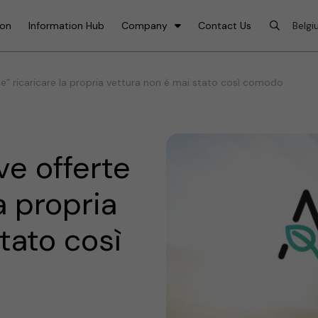
ion
Information Hub
Company
Contact Us
L-e” ricaricare la propria vettura non è mai stato così comodo
ve offerte
a propria
tato così