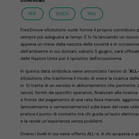
Download
PDF
DOCX
IMG
Free2move eSolutions vuole fornire il proprio contributo
sempre più adeguata ai tempi. E lo fa lanciando un nuovo
appena un mese dalla nascita della società e in occasion
dell’ambiente in cui domani, sabato 5 giugno, sarà uffici
delle Nazioni Unite per il ripristino dell’ecosistema.
In questa data simbolica viene annunciato l’arrivo di “
ALL
eSolutions che trasforma il modo di vivere la ricarica delle
in. Si tratta di un servizio in abbonamento che permette di
servizi, forniti da specifici operatori, finalizzati alla ricarica 
a fronte del pagamento di una rata fissa mensile, aggior
(annualmente o semestralmente) sulla base del reale utilizzo
pratica il punto di contatto tra chi guida un’auto elettrica e 
e la rende un’esperienza senza problemi.
Diversi i livelli in cui viene offerto ALL-e. A chi acquista o