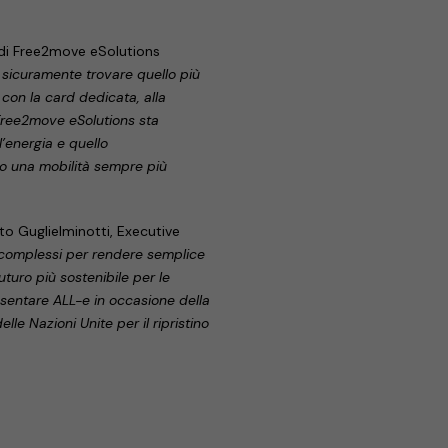
 di Free2move eSolutions
ò sicuramente trovare quello più
con la card dedicata, alla
 Free2move eSolutions sta
l’energia e quello
so una mobilità sempre più
to Guglielminotti, Executive
 complessi per rendere semplice
futuro più sostenibile per le
sentare ALL-e in occasione della
le Nazioni Unite per il ripristino