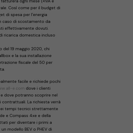
 fatturerà ogni mese (+IVA e
ale. Così come per il budget di
get di spesa per l’energia
 in caso di scostamento da
sti effettivamente dovuti.
 di ricarica domestica incluso
cio del 19 maggio 2020, chi
box e la sua installazione
detrazione fiscale del 50 per
ta.
ealmente facile e richiede pochi
w.all-e.com
dove i clienti
e e dove potranno scoprire nel
i contrattuali. La richiesta verrà
nei tempi tecnici strettamente
egade e Compass 4xe e della
tati per diventare i primi a
con un modello BEV o PHEV di