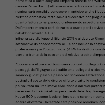
domestica e potrà scegliere l’importo mensile che Wekiwi
canone Rai se dovuti) attraverso una fatturazione bimestr
ricarica, sarà possibile conoscere in anticipo anche il bud
elettrica domestica, fatto salvo il successivo conguaglio
quanto fatturato nel periodo di riferimento rispetto ai co
Dall’importo mensile sarà detratta la quota per il servizio
nell’abbonamento ALL-e.
Infine, grazie alla legge di Bilancio 2019 e al decreto Rilan
sottoscrive un abbonamento ALL-e che include la easyWall
professionale per l’utilizzo fino a 7,4 kW ha diritto a una 
cento, a fronte della cessione del relativo credito d’impos
Abbonarsi a ALL-e e sottoscrivere i contratti collegati è r
passaggi: dall’11 giugno sarà sufficiente collegarsi al sito
ww
saranno guidati passo a passo per richiedere l’attivazion
dettaglio il costo delle diverse offerte e tutte le condizion
poi valutata da Free2move eSolutions e dai suoi partner 
necessari. Il sito è già attivo per i clienti delle Jeep Ren
Nuova 500: possono lasciare i loro dati e saranno ricontat
aderire all’offerta. Dall’estate sarà possibile abbonarsi 