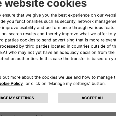
onsiderando un profilo di consumo
nno.
a 500 – i clienti possono
.
ensile aggiornato ogni sei mesi
 del servizio di ricarica:
.
te di FCA Bank senza alcun costo
to all’acquisto e all’installazione
to coincide con la durata minima
nto, infatti, comporta
so di risoluzione
 si avrà accesso a un’offerta
sottoscrizione di questa offerta
bbonamento ALL-e con ricarica