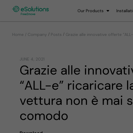
Our Products
Installat
/
/
Home / Company
Posts
Grazie alle innovative offerte “AL
JUNE 4, 2021
Grazie alle innovati
“ALL-e” ricaricare l
vettura non è mai s
comodo