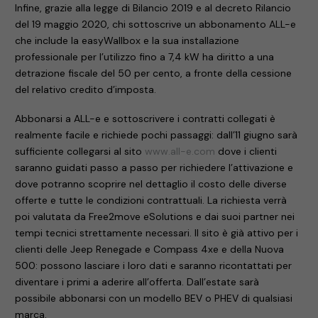
Infine, grazie alla legge di Bilancio 2019 e al decreto Rilancio
del 19 maggio 2020, chi sottoscrive un abbonamento ALL-e
che include la easyWallbox e la sua installazione
professionale per l’utilizzo fino a 7,4 kW ha diritto a una
detrazione fiscale del 50 per cento, a fronte della cessione
del relativo credito d’imposta.
Abbonarsi a ALL-e e sottoscrivere i contratti collegati è
realmente facile e richiede pochi passaggi: dall’11 giugno sarà
sufficiente collegarsi al sito
www.all-e.com
dove i clienti
saranno guidati passo a passo per richiedere l’attivazione e
dove potranno scoprire nel dettaglio il costo delle diverse
offerte e tutte le condizioni contrattuali. La richiesta verrà
poi valutata da Free2move eSolutions e dai suoi partner nei
tempi tecnici strettamente necessari. Il sito è già attivo per i
clienti delle Jeep Renegade e Compass 4xe e della Nuova
500: possono lasciare i loro dati e saranno ricontattati per
diventare i primi a aderire all’offerta. Dall’estate sarà
possibile abbonarsi con un modello BEV o PHEV di qualsiasi
marca.