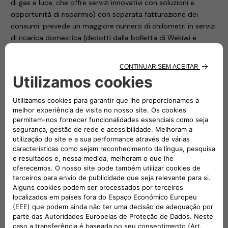
di gas e luce, che offre servizi innovativi con soluzioni e
opportunità di risparmio) con separata fatturazione dei
consumi: prevede un maggiore numero di chilometri in servizi
di ricarica domestica (dedotti dalla bolletta di Wekiwi e
inclusi nella rata mensile ALL-e) e di ricarica pubblica,
considerando un profilo di consumo basato su una
percorrenza di circa 10 mila chilometri all’anno.
Infine, con
Pro
– destinato per ora esclusivamente a Nuova
500 – i clienti possono usufruire di un corrispettivo annuo di
chilometri maggiore.
Tutti questi abbonamenti sono offerti a un prezzo fisso
mensile aggiornato ogni sei mesi o annualmente (a scelta del
cliente) sulla base del reale uso del servizio di ricarica:
pubblica per tutti tre, anche domestica solo per Evo e Pro.
Per tutte le offerte è disponibile il finanziamento da parte di
FCA Bank senza alcun costo o onere finanziario per il cliente
e a interessi zero, finalizzato all’acquisto e all’installazione di