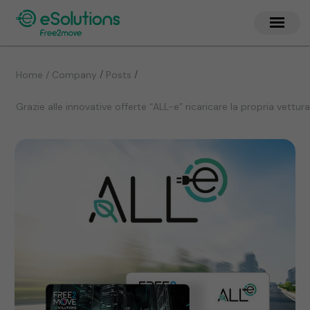
/
/
Home / Company
Posts
Grazie alle innovative offerte “ALL-e” ricaricare la propria vett