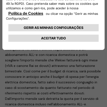
easyWallbox e easyCounter. La durata del finanziamento
coincide con la durata minima dell’abbonamento.
L’anticipata risoluzione dell’abbonamento, infatti, comporta
l’immediato pagamento dell’importo finanziato. In ogni caso
di risoluzione dell’abbonamento sono previsti conguagli.
Grazie alla partnership tra Free2move eSolutions e Wekiwi, si
avrà accesso a un’offerta per l’energia di casa collegata
all’abbonamento ALL-e. La sottoscrizione di questa offerta è
obbligatoria nel caso il cliente voglia accedere a un
abbonamento ALL-e con ricarica domestica e potrà
scegliere l’importo mensile che Wekiwi fatturerà ogni mese
(+IVA e canone Rai se dovuti) attraverso una fatturazione
bimestrale. Così come per il budget di ricarica, sarà possibile
conoscere in anticipo anche il budget di spesa per l’energia
elettrica domestica, fatto salvo il successivo conguaglio in
caso di scostamento da quanto fatturato nel periodo di
riferimento rispetto ai costi effettivamente dovuti.
Dall’importo mensile sarà detratta la quota per il servizio di
ricarica domestica incluso nell’abbonamento ALL-e.