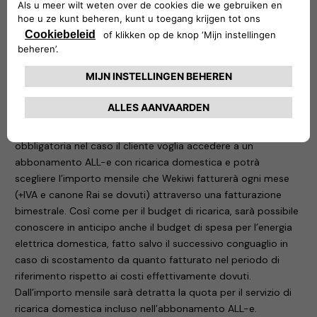
easyWallbox e easyCounter. La durata del finanziamento
coincide con la durata minima dell’abbonamento.
L’anticipata risoluzione dell’abbonamento, infatti, comporta
l’immediato pagamento dell’importo finanziato. In ogni caso
di risoluzione dell’abbonamento sono previsti conguagli.
Grazie alla partnership tra Free2move eSolutions e Wekiwi, si
avrà accesso a un’offerta per l’energia di casa collegata
all’abbonamento ALL-e. La sottoscrizione di questa offerta è
obbligatoria nel caso il cliente voglia accedere a un
abbonamento ALL-e con ricarica domestica e potrà
scegliere l’importo mensile che Wekiwi fatturerà ogni mese
(+IVA e canone Rai se dovuti) attraverso una fatturazione
bimestrale. Così come per il budget di ricarica, sarà possibile
conoscere in anticipo anche il budget di spesa per l’energia
elettrica domestica, fatto salvo il successivo conguaglio in
caso di scostamento da quanto fatturato nel periodo di
riferimento rispetto ai costi effettivamente dovuti.
Dall’importo mensile sarà detratta la quota per il servizio di
ricarica domestica incluso nell’abbonamento ALL-e.