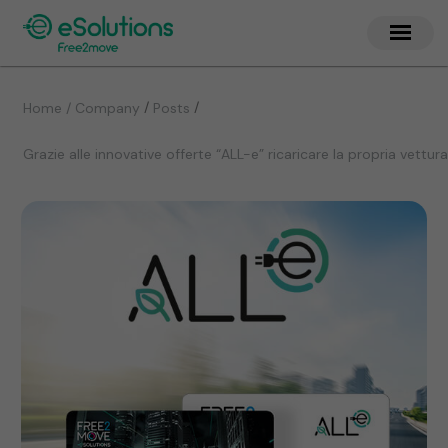
/
/
Home / Company
Posts
Grazie alle innovative offerte “ALL-e” ricaricare la propria vett