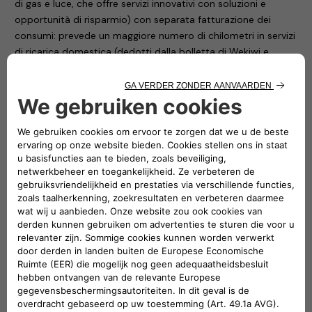
di gas e luce, che offre servizi innovativi con soluzioni e
opportunità di risparmio) con separata fatturazione dei
consumi: prevede un maggiore numero di chilometri in servizi
di ricarica domestica (dedotti dalla bolletta di Wekiwi e
inclusi nella rata mensile ALL-e) e di ricarica pubblica,
considerando un profilo di consumo basato su una
percorrenza di circa 10 mila chilometri all’anno.
Infine, con
Pro
– destinato per ora esclusivamente a Nuova
500 – i clienti possono usufruire di un corrispettivo annuo di
chilometri maggiore.
Tutti questi abbonamenti sono offerti a un prezzo fisso
mensile aggiornato ogni sei mesi o annualmente (a scelta del
cliente) sulla base del reale uso del servizio di ricarica:
pubblica per tutti tre, anche domestica solo per Evo e Pro.
Per tutte le offerte è disponibile il finanziamento da parte di
FCA Bank senza alcun costo o onere finanziario per il cliente
e a interessi zero, finalizzato all’acquisto e all’installazione di