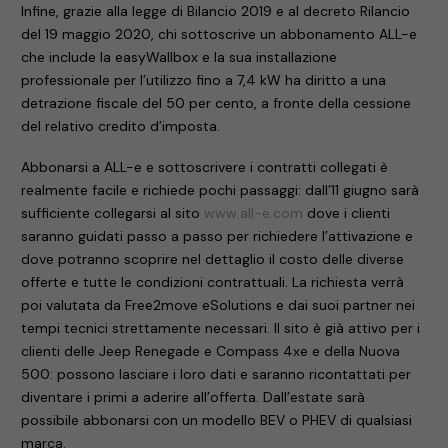
Infine, grazie alla legge di Bilancio 2019 e al decreto Rilancio
del 19 maggio 2020, chi sottoscrive un abbonamento ALL-e
che include la easyWallbox e la sua installazione
professionale per l’utilizzo fino a 7,4 kW ha diritto a una
detrazione fiscale del 50 per cento, a fronte della cessione
del relativo credito d’imposta.
Abbonarsi a ALL-e e sottoscrivere i contratti collegati è
realmente facile e richiede pochi passaggi: dall’11 giugno sarà
sufficiente collegarsi al sito
www.all-e.com
dove i clienti
saranno guidati passo a passo per richiedere l’attivazione e
dove potranno scoprire nel dettaglio il costo delle diverse
offerte e tutte le condizioni contrattuali. La richiesta verrà
poi valutata da Free2move eSolutions e dai suoi partner nei
tempi tecnici strettamente necessari. Il sito è già attivo per i
clienti delle Jeep Renegade e Compass 4xe e della Nuova
500: possono lasciare i loro dati e saranno ricontattati per
diventare i primi a aderire all’offerta. Dall’estate sarà
possibile abbonarsi con un modello BEV o PHEV di qualsiasi
marca.