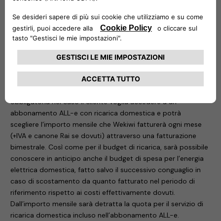
easyWallbox e easyCounter. La durata del finanziamento
coincide con la durata minima dell’abbonamento.
L’anticipata risoluzione dell’abbonamento, infatti, comporta
l’immediato pagamento dell’importo finanziato. In ogni caso
di risoluzione dell’abbonamento sono previsti conguagli.
Grazie alla partnership tra Free2move eSolutions e Wekiwi, si
avrà accesso a un’offerta per l’energia di casa collegata
all’abbonamento ALL-e. La sottoscrizione di questa offerta è
obbligatoria nel caso il cliente voglia accedere a un
abbonamento ALL-e con ricarica domestica e potrà
scegliere l’importo mensile che Wekiwi fatturerà ogni mese
(+IVA e canone Rai se dovuti) attraverso una fatturazione
bimestrale. Così come per il budget di ricarica, sarà possibile
conoscere in anticipo anche il budget di spesa per l’energia
elettrica domestica, fatto salvo il successivo conguaglio in
caso di scostamento da quanto fatturato nel periodo di
riferimento rispetto ai costi effettivamente dovuti.
Dall’importo mensile sarà detratta la quota per il servizio di
ricarica domestica incluso nell’abbonamento ALL-e.