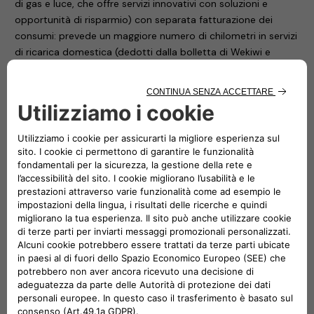
di gas e luce, che offre servizi innovativi con soluzioni e
opportunità di risparmio) con separata fatturazione dei
consumi: prevede un maggiore numero di chilometri in servizi
di ricarica domestica (dedotti dalla bolletta di Wekiwi e
inclusi nella rata mensile ALL-e) e di ricarica pubblica,
considerando un profilo di consumo basato su una
percorrenza di circa 10 mila chilometri all’anno.
Infine, con
Pro
– destinato per ora esclusivamente a Nuova
500 – i clienti possono usufruire di un corrispettivo annuo di
chilometri maggiore.
Tutti questi abbonamenti sono offerti a un prezzo fisso
mensile aggiornato ogni sei mesi o annualmente (a scelta del
cliente) sulla base del reale uso del servizio di ricarica:
pubblica per tutti tre, anche domestica solo per Evo e Pro.
Per tutte le offerte è disponibile il finanziamento da parte di
FCA Bank senza alcun costo o onere finanziario per il cliente
e a interessi zero, finalizzato all’acquisto e all’installazione di