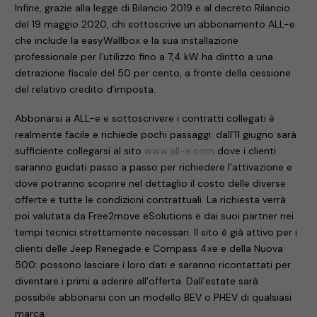
Infine, grazie alla legge di Bilancio 2019 e al decreto Rilancio
del 19 maggio 2020, chi sottoscrive un abbonamento ALL-e
che include la easyWallbox e la sua installazione
professionale per l’utilizzo fino a 7,4 kW ha diritto a una
detrazione fiscale del 50 per cento, a fronte della cessione
del relativo credito d’imposta.
Abbonarsi a ALL-e e sottoscrivere i contratti collegati è
realmente facile e richiede pochi passaggi: dall’11 giugno sarà
sufficiente collegarsi al sito
www.all-e.com
dove i clienti
saranno guidati passo a passo per richiedere l’attivazione e
dove potranno scoprire nel dettaglio il costo delle diverse
offerte e tutte le condizioni contrattuali. La richiesta verrà
poi valutata da Free2move eSolutions e dai suoi partner nei
tempi tecnici strettamente necessari. Il sito è già attivo per i
clienti delle Jeep Renegade e Compass 4xe e della Nuova
500: possono lasciare i loro dati e saranno ricontattati per
diventare i primi a aderire all’offerta. Dall’estate sarà
possibile abbonarsi con un modello BEV o PHEV di qualsiasi
marca.