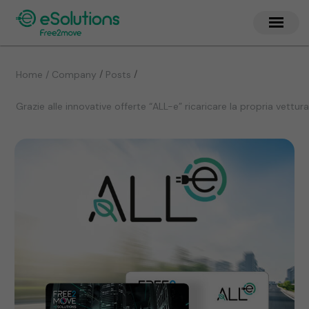
/
/
Home / Company
Posts
Grazie alle innovative offerte “ALL-e” ricaricare la propria vett