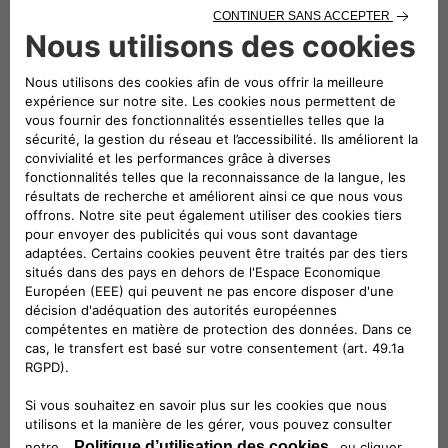
Milan
Turin
Via Varesina, 162,
Mirafiori porta 12,
20156 Milan
C.so Orbassano
Italie
367
10137 Turin
Italie