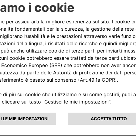
nisti dell’accordo. Agli hotel,
rtezza di trovare una charging
i Free2move eSolutions, in quanto
otti grazie a un partner
sul territorio. E infine non
diffusione della mobilità
ne dei clienti le innovative
ee2move eSolutions che funziona
ni di ricarica in corrente
 delle vetture in sosta nei
listi Free2move eSolutions,
 3 fino a 22 kWh, grazie a una
di installazione “chiavi in
e 7 giorni su 7, con una
i. Inoltre, grazie all’innovativo
ufruire del supporto intelligente
 controllare il sistema “da