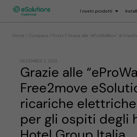
I nostri prodotti
Instal
/
/
Home / Company
Posts
Grazie alle “eProWallBox” di Free2m
DECEMBER 2, 2021
Grazie alle “eProWa
Free2move eSoluti
ricariche elettrich
per gli ospiti degl
Hotel Group Italia