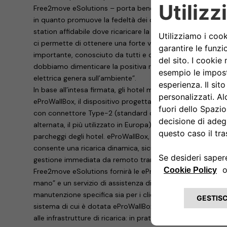
Free2move eSolutions – porta benefici a entrambi i protago
in quanto promuove la fedeltà dei clienti che hanno la ce
station affidabile dove ricaricare la propria auto. A noi d
ci permette di ottenere una forte visibilità dei nostri prod
importante, conosciuto da tutti e capillarmente distribuito 
dobbiamo dimenticare la positiva ricaduta che una rapida 
elettrica genera sull’ambiente”.
In base all’intesa firmata, gli hotel metteranno a disposizio
eProWallBox, il dispositivo progettato e costruito da Fr
con connettore Type-2 (standard continentale per le stazio
alternata, il più utilizzato in Europa), ideale per la ricarica
parcheggi degli hotel. eProWallBox, installata dagli specia
consente una ricarica dinamica, sicura e personalizzata da
gestione immediata da remoto tramite App.
Free2move eSolutions fornirà le eProWallBox con pacchetti 
mano” e un servizio di assistenza disponibile 24 ore su 24 
manutenzione specifica sia per i clienti sia per gli albergator
sistema di cui è dotata eProWallBox, gli hotel potranno us
alle infrastrutture di ricarica: in pratica, i gestori potranno