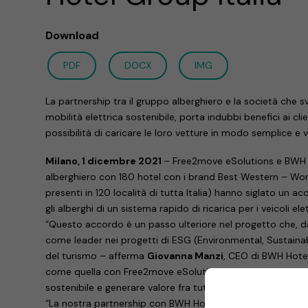
Download
PDF
DOCX
IMG
La partnership tra il gruppo alberghiero e la società che 
mobilità elettrica sostenibile, porta indubbi benefici ai cli
possibilità di caricare le loro vetture in modo semplice e 
Milano, 1 dicembre 2021
– Free2move eSolutions e BWH H
alberghiero con 180 hotel con i brand Best Western – Wor
presenti in 120 località di tutta Italia) hanno siglato un 
gli alberghi di un sistema rapido di ricarica per i veicoli elet
“Questo accordo è un passo ulteriore nel progetto che, d
come leader nei progetti di ESG (Environmental, Sustainab
del turismo – afferma
Giovanna Manzi
, CEO di BWH Hotel
come quella con Free2move eSolutions creano condizioni
sostenibile e generare valore fra tutti gli attori coinvolti”.
“La nostra partnership con BWH Hotel Group Italia – spie