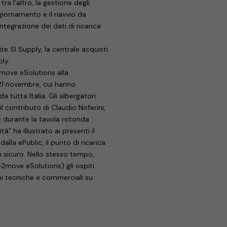
a l’altro, la gestione degli
ggiornamento e il riavvio da
ntegrazione dei dati di ricarica
ite SI Supply, la centrale acquisti
ply.
2move eSolutions alla
 21 novembre, cui hanno
a tutta Italia. Gli albergatori
l contributo di Claudio Noferini,
 durante la tavola rotonda
tà” ha illustrato ai presenti il
lla ePublic, il punto di ricarica
 sicuro. Nello stesso tempo,
e2move eSolutions) gli ospiti
ni tecniche e commerciali su