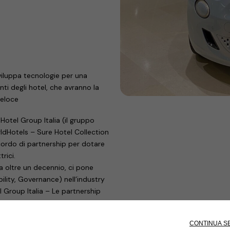
sviluppa tecnologie per una
enti degli hotel, che avranno la
veloce
otel Group Italia (il gruppo
ldHotels – Sure Hotel Collection
accordo di partnership per dotare
trici.
a oltre un decennio, ci pone
ility, Governance) nell’industry
 Group Italia – Le partnership
 per crescere in modo
ga
Roberto di Stefano
, CEO di