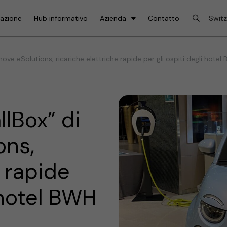
lazione
Hub informativo
Azienda
Contatto
ove eSolutions, ricariche elettriche rapide per gli ospiti degli hotel
llBox” di
ons,
e rapide
i hotel BWH