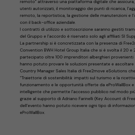
remoto” attraverso una piattaforma digitale che assicura, tr
utenti autorizzati, il monitoraggio dei punti di ricarica, l’a
remoto, la reportistica, la gestione delle manutenzioni e l’i
con il back-office aziendale.
I contratti di utilizzo e sottoscrizione saranno gestiti tram
del Gruppo e l’accordo è riservato solo agli affiliati SI Sup
La partnership si è concretizzata con la presenza di Free
Convention BWH Hotel Group Italia che si è svolta il 20 e
partecipato oltre 100 imprenditori alberghieri provenienti d
hanno potuto provare le soluzioni presentate e ascoltare i
Country Manager Sales Italia di Free2move eSolutions che
“Traiettorie di sostenibilità: impatti sul turismo e la ricettivi
funzionamento e le opportunità offerte da eProWallBox e da
intelligente che permette l’accesso pubblico nel modo più
grazie al supporto di Adriano Farinelli (Key Account di Fre
dell’evento hanno potuto ricevere ogni tipo di informazio
eProWallBox.