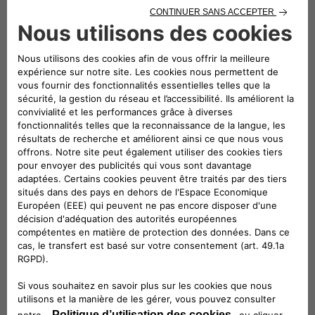
Prêt à participer à quelque
chose de plus grand ?
Nous sommes toujours à la
recherche de talents !
Découvrez nos postes à pourvoir et
rejoignez notre communauté de
talents. Chez Free2move eSolutions,
nous célébrons la diversité et
l'inclusion. Nous pensons que chaque
voix compte et nous recherchons
activement des personnes de tous
horizons pour rejoindre notre équipe.
Quels que soient votre culture, votre
sexe, vos capacités ou votre identité,
vous trouverez ici l'égalité des
chances et une communauté
accueillante.
En savoir plus