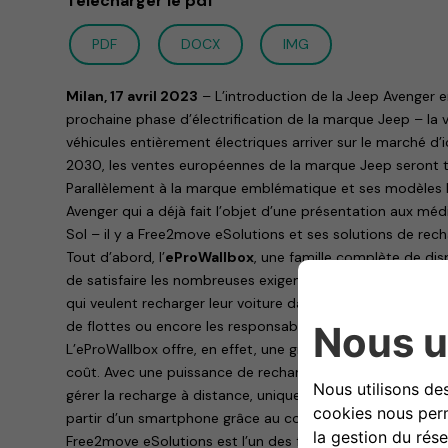
Télécharger le pdf
PDF
DOCX
IMG
Milan, 17 avril 2023
– L’introduction de la Jeep Avenger 
prochaine phase d’électrification de la marque Jeep – la 
véhicules entièrement électriques arriver sur le marché d’ici
2030, les ventes européennes de la marque Jeep seront 
Parallèlement à la marque emblématique et ses modèles
Avenger qui a déjà fait l’objet d’une présentation aux méd
Sol – il y a Free2move eSolutions et ses solutions de rech
Tout d’abord, l’
eProWallbox
, une famille complète de di
de satisfaire les nombreuses exigences des clients les plus
qui veulent recharger leur voiture dans le garage de leur h
de flottes ou encore les responsables de parkings publics
L’eProWallbox offre, en effet, une grande flexibilité en 
coût. Avec une puissance de recharge modulable de 7,4 à 
gérer la recharge à distance, uniquement pour ceux qui s
partir d’un smartphone grâce au contrôle d’accès.
Free2move eSolutions est l’un des fabricants d’équipemen