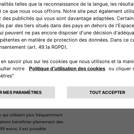
consommateurs en Europe : avec
Certification, qui s’ajoute à
 européenne. En outre, les
 techniques de Stellantis et
res électriques et hybrides
le Jeep Avenger en itinérance,
’application conçue pour
dans l’eMobilité et de ceux qui
« en déplacement ».
dans 29 pays et environ 450 000
echarger et de gérer toutes les
s sont offertes aux
 qui font leurs premiers pas
r un paiement de 0,90 euro par
 qui utilisent plus fréquemment
aitent bénéficier pleinement des
9 euros, il est possible