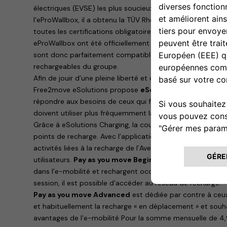
électriques (EVSE) les plus soucieux de la sécurité des 
l’eProWallbox, il a obtenu la TÜV Rheinland Type Approved 
toutes les certifications obligatoires requises par l’Union
eProWallbox ont été officiellement validés par les organes
sont donc parfaitement compatibles avec toutes les voitu
rechargeables du groupe.
Afin de jouir d’une pleine liberté et de recharger la nouvel
Free2move eSolutions propose
eSolutions Charging
, l
répondre aux besoins de ceux qui font leurs premiers pas 
doivent utiliser plus fréquemment la mobilité électrique 
Grâce à eSolutions Charging, la couverture est garantie 
points de recharge. Avec l’application, il est possible de r
activités liées à la recharge de l’Avenger. Deux possibilité
utilisateurs.
Pay as you move Beginner
est dédiée à ceux
dans l’e-mobilité et rechargent occasionnellement : pou
session, il est possible d’accéder au réseau de recharge.
Pay as you move Advanced
est dédiée par contre à ceux
et habituellement la recharge « en déplacement » et souh
avantages de l’e-mobilité Pour la somme mensuelle de 4,9