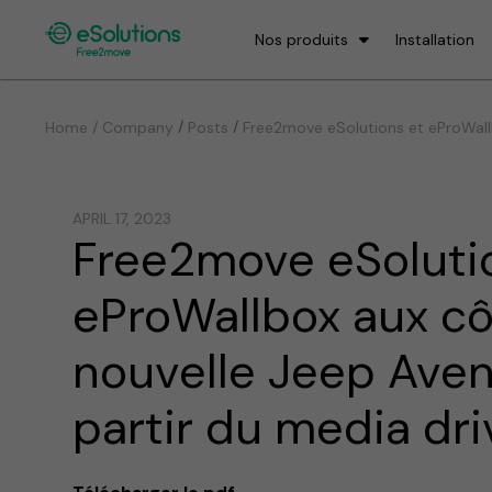
Nos produits
Installation
/
/
Home / Company
Posts
Free2move eSolutions et eProWallb
APRIL 17, 2023
Free2move eSoluti
eProWallbox aux cô
nouvelle Jeep Aven
partir du media dri