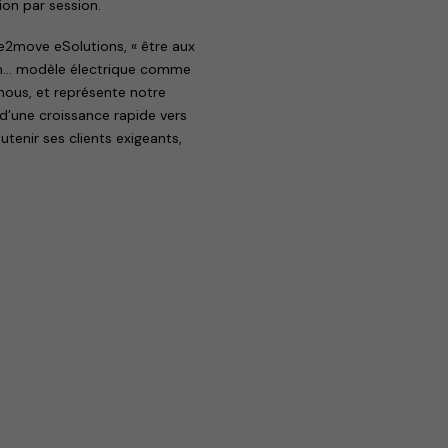
ion par session.
ee2move eSolutions, « être aux
un… modèle électrique comme
nous, et représente notre
d’une croissance rapide vers
tenir ses clients exigeants,