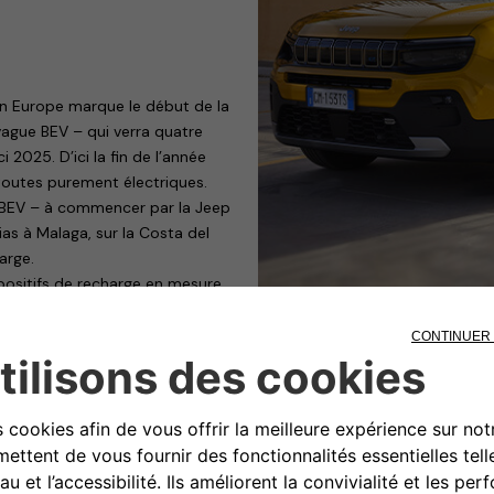
en Europe marque le début de la
vague BEV – qui verra quatre
 2025. D’ici la fin de l’année
toutes purement électriques.
 BEV – à commencer par la Jeep
ias à Malaga, sur la Costa del
arge.
spositifs de recharge en mesure
 variés : aussi bien pour ceux
abitation, que pour les gérants
 ou privés.
termes de fonctionnement et de
22 kW, ce dispositif permet de
ont autorisés, directement à
ts d’alimentation de véhicules