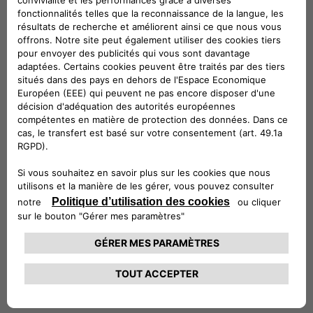
c'est-à-dire à l'ajout d'un
convertisseur courant continu-
courant continu (CC-CD).
Le logiciel est un autre point clé de
l'innovation grâce à la nouvelle
plateforme logicielle d'agrégation qui
émule et contrôle les flottes comme
une "ressource de stockage d'énergie"
centralisée avec une interface unique
avec le réseau.
Enfin, un modèle commercial innovant
qui génère de la valeur à partir de la
capacité de stockage inutilisée des
véhicules électriques en
stationnement, en offrant des
services de stabilité du réseau à
l'opérateur du système de
transmission italien (TSO).