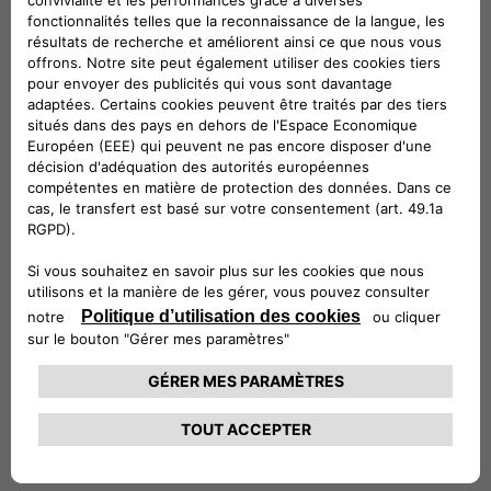
c'est-à-dire à l'ajout d'un
convertisseur courant continu-
courant continu (CC-CD).
Le logiciel est un autre point clé de
l'innovation grâce à la nouvelle
plateforme logicielle d'agrégation qui
émule et contrôle les flottes comme
une "ressource de stockage d'énergie"
centralisée avec une interface unique
avec le réseau.
Enfin, un modèle commercial innovant
qui génère de la valeur à partir de la
capacité de stockage inutilisée des
véhicules électriques en
stationnement, en offrant des
services de stabilité du réseau à
l'opérateur du système de
transmission italien (TSO).