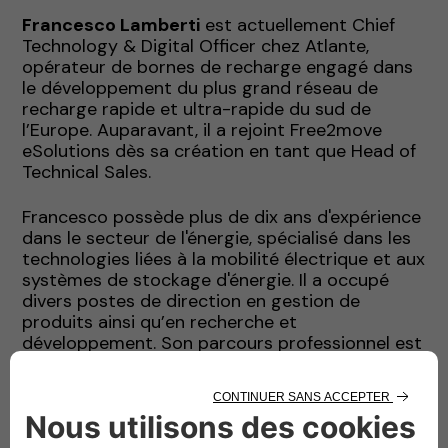
Francesco Lamberti
est actuellement Chief
Technology & Digital Officer chez Atlante,
opérateur de bornes de recharge engagé dans
le développement du plus grand réseau de
recharge rapide et ultra-rapide du sud de
l’Europe. Auparavant, il a rejoint Free2move
eSolutions dès sa création en tant que Head of
Technical Sales.
Francesco possède plus de dix ans d'expérience
dans le secteur de l'énergie, spécialisé dans les
technologies liées à la mobilité électrique et aux
systèmes de stockage d'énergie. Il a occupé
divers postes de direction en gestion de
produits ainsi qu’en recherche et
développement. Son parcours professionnel est
enrichi par une solide expérience académique
en tant que chercheur, chargé de cours et
professeur dans des institutions prestigieuses
en Italie, au Royaume-Uni et aux États-Unis.
Francesco continue à collaborer activement