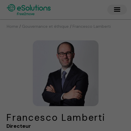
/
/
Home
Gouvernance et éthique
Francesco Lamberti
Francesco Lamberti
Directeur