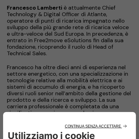
Francesco Lamberti
è attualmente Chief
Technology & Digital Officer di Atlante,
operatore di punti di ricarica impegnato nello
sviluppo della più grande rete di ricarica veloce
e ultra-veloce del Sud Europa. In precedenza, è
entrato in Free2move eSolutions fin dalla sua
fondazione, ricoprendo il ruolo di Head of
Technical Sales.
Francesco ha oltre dieci anni di esperienza nel
settore energetico, con una specializzazione in
tecnologie relative alla mobilità elettrica e ai
sistemi di accumulo di energia, e ha ricoperto
diversi ruoli senior nell’ambito della gestione del
prodotto e della ricerca e sviluppo. La sua
carriera professionale è completata da una
significativa esperienza accademica come
ricercatore, docente e professore presso
prestigiose istituzioni in Italia, Regno Unito e
Stati Uniti. Francesco continua a collaborare
attivamente con università e programmi di