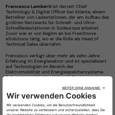
Francesco Lamberti
ist derzeit Chief
Technology & Digital Officer bei Atlante, einem
Betreiber von Ladestationen, der am Aufbau des
größten Netzwerks für Schnell- und Ultra-
Schnellladestationen in Südeuropa arbeitet.
Zuvor war er von Beginn an bei Free2move
eSolutions tätig, wo er die Rolle als Head of
Technical Sales übernahm.
Francesco verfügt über mehr als zehn Jahre
Erfahrung im Energiesektor und ist spezialisiert
auf Technologien im Bereich der
Elektromobilität und Energiespeichersysteme.
Er hatte verschiedene leitende Positionen im
Produktmanagement und in der Forschung und
Entwicklung inne. Seine berufliche Laufbahn wird
ergänzt durch umfangreiche akademische
Erfahrung als Forscher, Dozent und Professor an
renommierten Institutionen in Italien,
Großbritannien und den Vereinigten Staaten.
Francesco arbeitet weiterhin aktiv mit