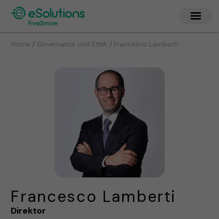
/
/
Home
Governance und Ethik
Francesco Lamberti
Francesco Lamberti
Direktor